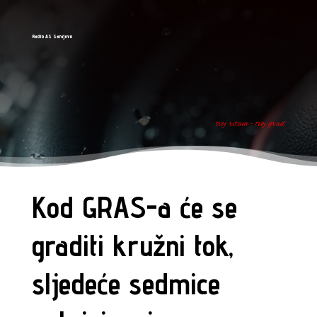
Radio AS Sarajevo
tvoj ritam - tvoj grad
Kod GRAS-a će se
graditi kružni tok,
sljedeće sedmice