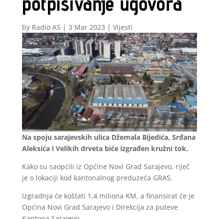
potpisivanje ugovora
by
Radio AS
|
3 Mar 2023
|
Vijesti
Na spoju sarajevskih ulica Džemala Bijedića, Srđana
Aleksića i Velikih drveta biće izgrađen kružni tok.
Kako su saopćili iz Općine Novi Grad Sarajevo, riječ
je o lokaciji kod kantonalnog preduzeća GRAS.
Izgradnja će koštati 1,4 miliona KM, a finansirat će je
Općina Novi Grad Sarajevo i Direkcija za puteve
Kantona Sarajevo.