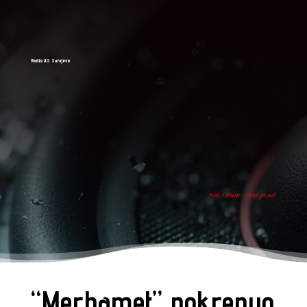
Radio AS Sarajevo
tvoj ritam - tvoj grad
“Merhamet” pokrenuo