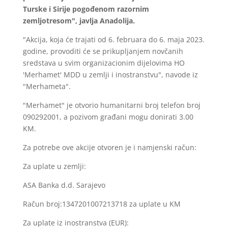
Turske i Sirije pogođenom razornim
zemljotresom", javlja Anadolija.
"Akcija, koja će trajati od 6. februara do 6. maja 2023.
godine, provoditi će se prikupljanjem novčanih
sredstava u svim organizacionim dijelovima HO
'Merhamet' MDD u zemlji i inostranstvu", navode iz
"Merhameta".
"Merhamet" je otvorio humanitarni broj telefon broj
090292001, a pozivom građani mogu donirati 3.00
KM.
Za potrebe ove akcije otvoren je i namjenski račun:
Za uplate u zemlji:
ASA Banka d.d. Sarajevo
Račun broj:1347201007213718 za uplate u KM
Za uplate iz inostranstva (EUR):