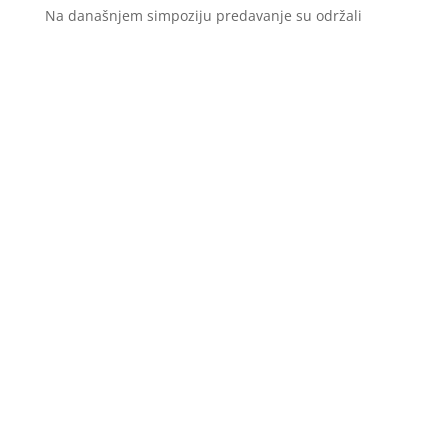
Na današnjem simpoziju predavanje su održali
brojni regionalni i domaći stručnjaci iz ove oblasti.
Kroz nova saznanja i diskusiju, razmijenila su se
iskustva o upotrebi kanabisa u medicinske svrhe, te
se upoznalo sa važećom legislativom u zemljama
gdje je legalizirana upotreba medicinskog kanabisa,
sa osvrtom i na legislativu u Bosni i Hercegovini.