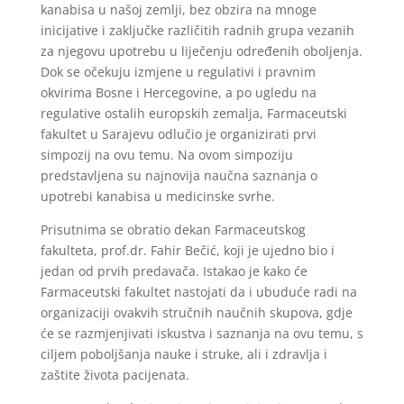
kanabisa u našoj zemlji, bez obzira na mnoge
inicijative i zaključke različitih radnih grupa vezanih
za njegovu upotrebu u liječenju određenih oboljenja.
Dok se očekuju izmjene u regulativi i pravnim
okvirima Bosne i Hercegovine, a po ugledu na
regulative ostalih europskih zemalja, Farmaceutski
fakultet u Sarajevu odlučio je organizirati prvi
simpozij na ovu temu. Na ovom simpoziju
predstavljena su najnovija naučna saznanja o
upotrebi kanabisa u medicinske svrhe.
Prisutnima se obratio dekan Farmaceutskog
fakulteta, prof.dr. Fahir Bečić, koji je ujedno bio i
jedan od prvih predavača. Istakao je kako će
Farmaceutski fakultet nastojati da i ubuduće radi na
organizaciji ovakvih stručnih naučnih skupova, gdje
će se razmjenjivati iskustva i saznanja na ovu temu, s
ciljem poboljšanja nauke i struke, ali i zdravlja i
zaštite života pacijenata.