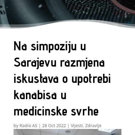
Na simpoziju u
Sarajevu razmjena
iskustava o upotrebi
kanabisa u
medicinske svrhe
by
Radio AS
|
28 Oct 2022
|
Vijesti
,
Zdravlje