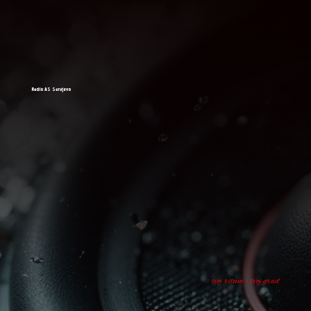
Radio AS Sarajevo
tvoj ritam - tvoj grad