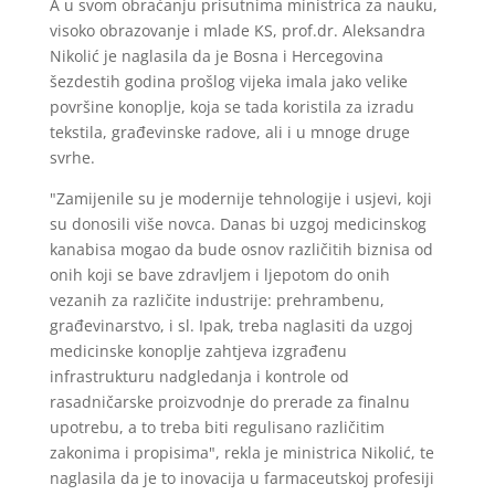
A u svom obraćanju prisutnima ministrica za nauku,
visoko obrazovanje i mlade KS, prof.dr. Aleksandra
Nikolić je naglasila da je Bosna i Hercegovina
šezdestih godina prošlog vijeka imala jako velike
površine konoplje, koja se tada koristila za izradu
tekstila, građevinske radove, ali i u mnoge druge
svrhe.
"Zamijenile su je modernije tehnologije i usjevi, koji
su donosili više novca. Danas bi uzgoj medicinskog
kanabisa mogao da bude osnov različitih biznisa od
onih koji se bave zdravljem i ljepotom do onih
vezanih za različite industrije: prehrambenu,
građevinarstvo, i sl. Ipak, treba naglasiti da uzgoj
medicinske konoplje zahtjeva izgrađenu
infrastrukturu nadgledanja i kontrole od
rasadničarske proizvodnje do prerade za finalnu
upotrebu, a to treba biti regulisano različitim
zakonima i propisima", rekla je ministrica Nikolić, te
naglasila da je to inovacija u farmaceutskoj profesiji