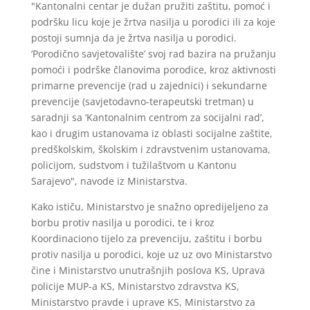
"Kantonalni centar je dužan pružiti zaštitu, pomoć i
podršku licu koje je žrtva nasilja u porodici ili za koje
postoji sumnja da je žrtva nasilja u porodici.
‘Porodično savjetovalište’ svoj rad bazira na pružanju
pomoći i podrške članovima porodice, kroz aktivnosti
primarne prevencije (rad u zajednici) i sekundarne
prevencije (savjetodavno-terapeutski tretman) u
saradnji sa ‘Kantonalnim centrom za socijalni rad’,
kao i drugim ustanovama iz oblasti socijalne zaštite,
predškolskim, školskim i zdravstvenim ustanovama,
policijom, sudstvom i tužilaštvom u Kantonu
Sarajevo", navode iz Ministarstva.
Kako ističu, Ministarstvo je snažno opredijeljeno za
borbu protiv nasilja u porodici, te i kroz
Koordinaciono tijelo za prevenciju, zaštitu i borbu
protiv nasilja u porodici, koje uz uz ovo Ministarstvo
čine i Ministarstvo unutrašnjih poslova KS, Uprava
policije MUP-a KS, Ministarstvo zdravstva KS,
Ministarstvo pravde i uprave KS, Ministarstvo za