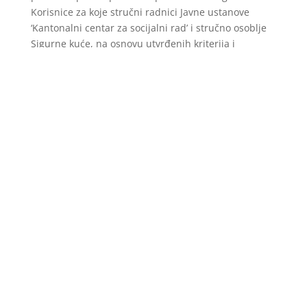
Korisnice za koje stručni radnici Javne ustanove
‘Kantonalni centar za socijalni rad’ i stručno osoblje
Sigurne kuće, na osnovu utvrđenih kriterija i
praćenja njihovog stanja po izlasku iz Sigurne kuće,
ustanove da se iste nisu vratile nasilniku i da im je
potreban ovaj vid podrške u njihovoj borbi za
egzistenciju i osamostaljivanje, dobivaju novčanu
podršku za plaćanje troškova podstanarstva i
režijskih troškova. Spiskove navedenih korisnica
Javna ustanova 'Kantonalni centar za socijalni rad'
dostavlja Ministarstvu za rad, socijalnu politiku,
raseljena lica i izbjeglice KS koji vrši isplatu istim",
navode iz ovog ministarstva.