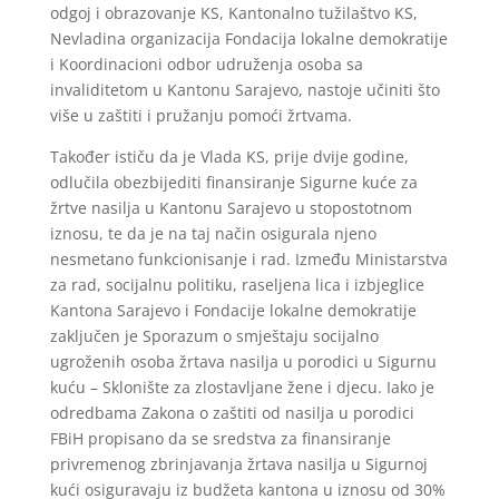
odgoj i obrazovanje KS, Kantonalno tužilaštvo KS,
Nevladina organizacija Fondacija lokalne demokratije
i Koordinacioni odbor udruženja osoba sa
invaliditetom u Kantonu Sarajevo, nastoje učiniti što
više u zaštiti i pružanju pomoći žrtvama.
Također ističu da je Vlada KS, prije dvije godine,
odlučila obezbijediti finansiranje Sigurne kuće za
žrtve nasilja u Kantonu Sarajevo u stopostotnom
iznosu, te da je na taj način osigurala njeno
nesmetano funkcionisanje i rad. Između Ministarstva
za rad, socijalnu politiku, raseljena lica i izbjeglice
Kantona Sarajevo i Fondacije lokalne demokratije
zaključen je Sporazum o smještaju socijalno
ugroženih osoba žrtava nasilja u porodici u Sigurnu
kuću – Sklonište za zlostavljane žene i djecu. Iako je
odredbama Zakona o zaštiti od nasilja u porodici
FBiH propisano da se sredstva za finansiranje
privremenog zbrinjavanja žrtava nasilja u Sigurnoj
kući osiguravaju iz budžeta kantona u iznosu od 30%