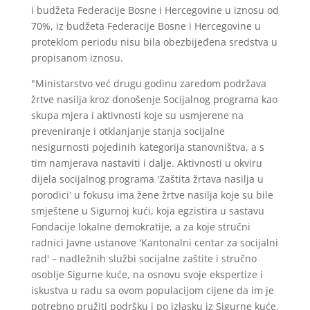
i budžeta Federacije Bosne i Hercegovine u iznosu od
70%, iz budžeta Federacije Bosne i Hercegovine u
proteklom periodu nisu bila obezbijeđena sredstva u
propisanom iznosu.
"Ministarstvo već drugu godinu zaredom podržava
žrtve nasilja kroz donošenje Socijalnog programa kao
skupa mjera i aktivnosti koje su usmjerene na
preveniranje i otklanjanje stanja socijalne
nesigurnosti pojedinih kategorija stanovništva, a s
tim namjerava nastaviti i dalje. Aktivnosti u okviru
dijela socijalnog programa 'Zaštita žrtava nasilja u
porodici' u fokusu ima žene žrtve nasilja koje su bile
smještene u Sigurnoj kući, koja egzistira u sastavu
Fondacije lokalne demokratije, a za koje stručni
radnici Javne ustanove 'Kantonalni centar za socijalni
rad' – nadležnih službi socijalne zaštite i stručno
osoblje Sigurne kuće, na osnovu svoje ekspertize i
iskustva u radu sa ovom populacijom cijene da im je
potrebno pružiti podršku i po izlasku iz Sigurne kuće.