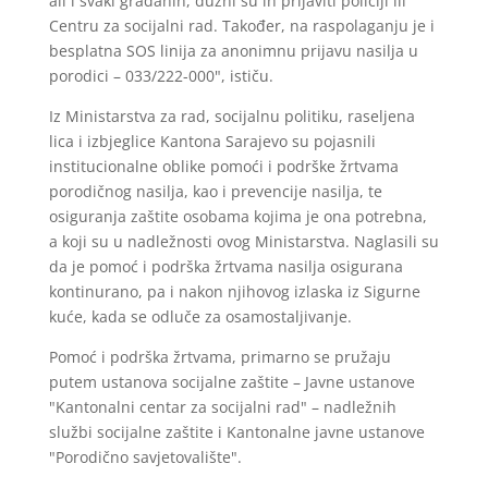
ali i svaki građanin, dužni su ih prijaviti policiji ili
Centru za socijalni rad. Također, na raspolaganju je i
besplatna SOS linija za anonimnu prijavu nasilja u
porodici – 033/222-000", ističu.
Iz Ministarstva za rad, socijalnu politiku, raseljena
lica i izbjeglice Kantona Sarajevo su pojasnili
institucionalne oblike pomoći i podrške žrtvama
porodičnog nasilja, kao i prevencije nasilja, te
osiguranja zaštite osobama kojima je ona potrebna,
a koji su u nadležnosti ovog Ministarstva. Naglasili su
da je pomoć i podrška žrtvama nasilja osigurana
kontinurano, pa i nakon njihovog izlaska iz Sigurne
kuće, kada se odluče za osamostaljivanje.
Pomoć i podrška žrtvama, primarno se pružaju
putem ustanova socijalne zaštite – Javne ustanove
"Kantonalni centar za socijalni rad" – nadležnih
službi socijalne zaštite i Kantonalne javne ustanove
"Porodično savjetovalište".