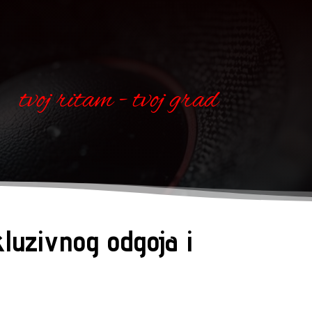
tvoj ritam - tvoj grad
luzivnog odgoja i