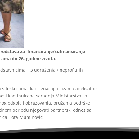
redstava za finansiranje/sufinansiranje
ćama do 26. godine života.
edstavnicima 13 udruženja / neprofitnih
ih s teškoćama, kao i značaj pružanja adekvatne
osi kontinuirana saradnja Ministarstva sa
vnog odgoja i obrazovanja, pružanja podrške
rednom periodu njegovati partnerski odnos sa
trica Hota-Muminović.