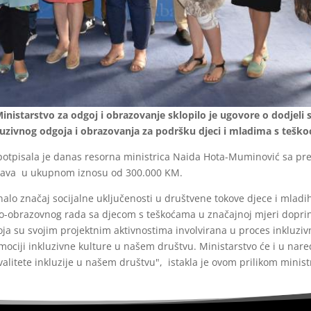
istarstvo za odgoj i obrazovanje sklopilo je ugovore o dodjeli s
luzivnog odgoja i obrazovanja za podršku djeci i mladima s teško
potpisala je danas resorna ministrica Naida Hota-Muminović sa pr
dstava u ukupnom iznosu od 300.000 KM.
nalo značaj socijalne uključenosti u društvene tokove djece i mlad
o-obrazovnog rada sa djecom s teškoćama u značajnoj mjeri doprin
oja su svojim projektnim aktivnostima involvirana u proces inkluzi
omociji inkluzivne kulture u našem društvu. Ministarstvo će i u na
valitete inkluzije u našem društvu", istakla je ovom prilikom minis