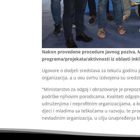
Nakon provedene procedure javnog poziva, Min
programa/projekata/aktivnosti iz oblasti ink
Ugovore o dodjeli sredstava za tekuću godinu 
organizacija, a u ovu svrhu izdvojena su sre
"Ministarstvo za odgoj i obrazovanje je prepoz
podrške njihovim porodicama. Kvaliteti odgojn
udruženjima i neprofitnim organizacijama, a k
djeci i mladima sa teškoćama u razvoju, te pr
nevladinim organizacija, u cilju unapređenja k