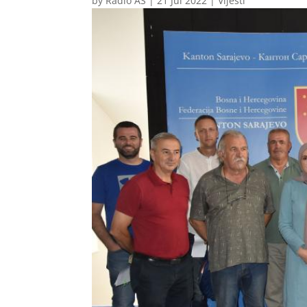
by
Radio AS
|
21 Jul 2022
|
Vijesti