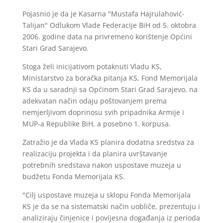
Pojasnio je da je Kasarna "Mustafa Hajrulahović-
Talijan" Odlukom Vlade Federacije BiH od 5. oktobra
2006. godine data na privremeno korištenje Općini
Stari Grad Sarajevo.
Stoga želi inicijativom potaknuti Vladu KS,
Ministarstvo za boračka pitanja KS, Fond Memorijala
KS da u saradnji sa Općinom Stari Grad Sarajevo, na
adekvatan način odaju poštovanjem prema
nemjerljivom doprinosu svih pripadnika Armije i
MUP-a Republike BiH, a posebno 1. korpusa.
Zatražio je da Vlada KS planira dodatna sredstva za
realizaciju projekta i da planira uvrštavanje
potrebnih sredstava nakon uspostave muzeja u
budžetu Fonda Memorijala KS.
"Cilj uspostave muzeja u sklopu Fonda Memorijala
KS je da se na sistematski način uobliče, prezentuju i
analiziraju činjenice i povijesna događanja iz perioda