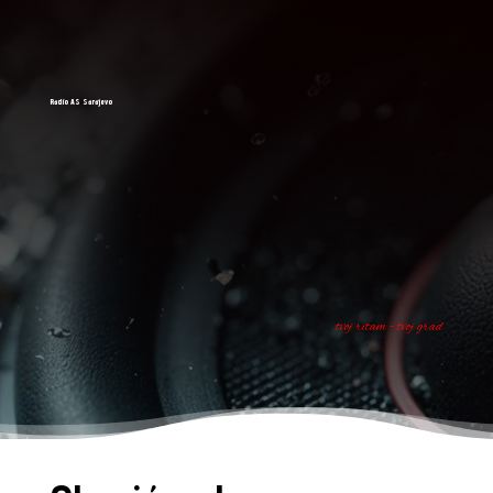
Radio AS Sarajevo
tvoj ritam - tvoj grad