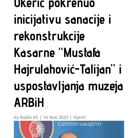
Okerić pokrenuo
inicijativu sanacije i
rekonstrukcije
Kasarne “Mustafa
Hajrulahović-Talijan” i
uspostavljanja muzeja
ARBiH
by
Radio AS
|
16 Nov 2023
|
Vijesti