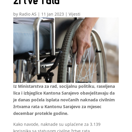
by
Radio AS
|
11 Jan 2023
|
Vijesti
Iz Ministarstva za rad, socijalnu politiku, raseljena
lica i izbjeglice Kantona Sarajevo obavještavaju da
je danas počela isplata novčanih naknada civilnim
žrtvama rata u Kantonu Sarajevo za mjesec
decembar protekle godine.
Kako navode, naknade su uplaćene za 3.139
korisnika sa statusom civilne žrtve rata.