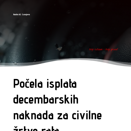
Radio AS Sarajevo
tvoj ritam - tvoj grad
Počela isplata
decembarskih
naknada za civilne
žrtve rata