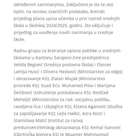
određenim zanimanjima. Zaključeno je da će ovo
tijelo, na osnovu zvaničnih podataka, kreirati
prijedlog plana upisa učenika u prvi razred srednjih
škola u školskoj 2024/2025. godini, što uključuje i
prijedlog za uvođenje novih zanimanja u srednje
škole.
Radnu grupu za kreiranje upisne politike u srednjim
školama u Kantonu Sarajevo čine predsjednica
Velida Begović (Srednja poslovna škola) i članovi
Lamija Husić i Olivera Hasković (Ministarstvo za odgoj
i obrazovanje KS); Zlatan Mujak (Ministarstvo
privrede KS); Suad Ećo, Muhamed Pilav i Marijana
Šečibović (Udruženje poslodavaca KS); Nedžad
Meheljić (Ministarstvo za rad, socijalnu politiku,
raseljena lica i izbjeglice KS); Elzana Aganović (Služba
za zapošljavanje KS); Lejla Halkić, Azra Nizić i
Stanislava Matić (Institut za razvoj
preduniverzitetskog obrazovanja KS); Kemal Isanović
(Obrtnička komora KS) te Muamer Mahmutović