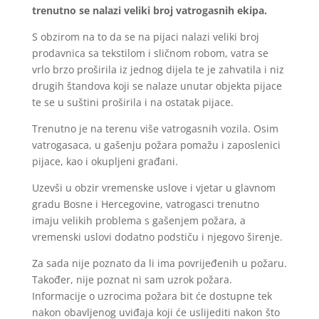
trenutno se nalazi veliki broj vatrogasnih ekipa.
S obzirom na to da se na pijaci nalazi veliki broj
prodavnica sa tekstilom i sličnom robom, vatra se
vrlo brzo proširila iz jednog dijela te je zahvatila i niz
drugih štandova koji se nalaze unutar objekta pijace
te se u suštini proširila i na ostatak pijace.
Trenutno je na terenu više vatrogasnih vozila. Osim
vatrogasaca, u gašenju požara pomažu i zaposlenici
pijace, kao i okupljeni građani.
Uzevši u obzir vremenske uslove i vjetar u glavnom
gradu Bosne i Hercegovine, vatrogasci trenutno
imaju velikih problema s gašenjem požara, a
vremenski uslovi dodatno podstiču i njegovo širenje.
Za sada nije poznato da li ima povrijeđenih u požaru.
Također, nije poznat ni sam uzrok požara.
Informacije o uzrocima požara bit će dostupne tek
nakon obavljenog uviđaja koji će uslijediti nakon što