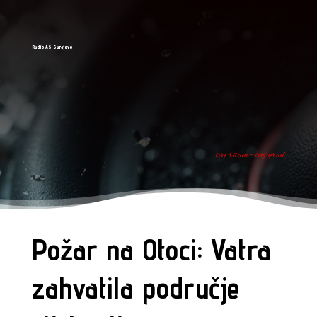
Radio AS Sarajevo
tvoj ritam - tvoj grad
Požar na Otoci: Vatra
zahvatila područje