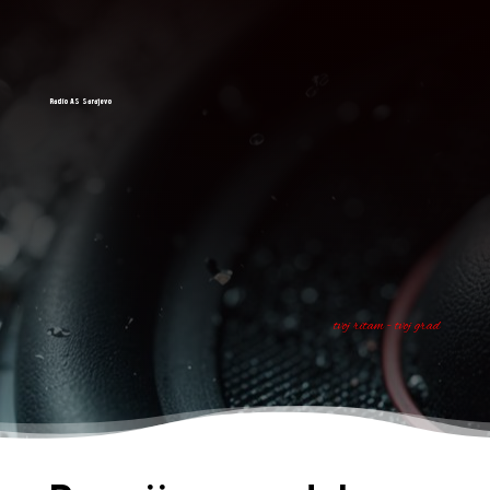
Radio AS Sarajevo
tvoj ritam - tvoj grad