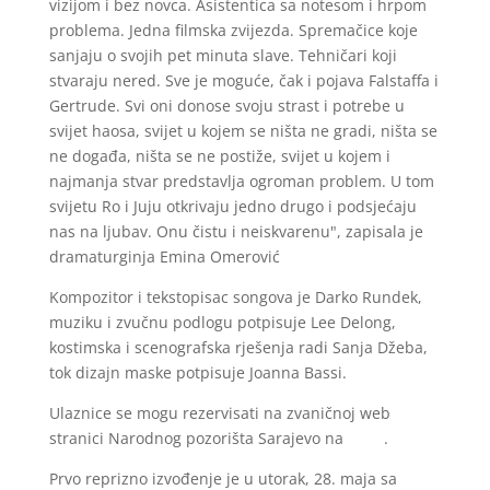
vizijom i bez novca. Asistentica sa notesom i hrpom
problema. Jedna filmska zvijezda. Spremačice koje
sanjaju o svojih pet minuta slave. Tehničari koji
stvaraju nered. Sve je moguće, čak i pojava Falstaffa i
Gertrude. Svi oni donose svoju strast i potrebe u
svijet haosa, svijet u kojem se ništa ne gradi, ništa se
ne događa, ništa se ne postiže, svijet u kojem i
najmanja stvar predstavlja ogroman problem. U tom
svijetu Ro i Juju otkrivaju jedno drugo i podsjećaju
nas na ljubav. Onu čistu i neiskvarenu", zapisala je
dramaturginja Emina Omerović
Kompozitor i tekstopisac songova je Darko Rundek,
muziku i zvučnu podlogu potpisuje Lee Delong,
kostimska i scenografska rješenja radi Sanja Džeba,
tok dizajn maske potpisuje Joanna Bassi.
Ulaznice se mogu rezervisati na zvaničnoj web
stranici Narodnog pozorišta Sarajevo na
linku
.
Prvo reprizno izvođenje je u utorak, 28. maja sa