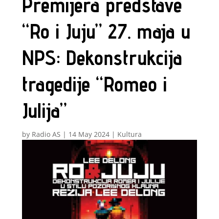
Premijera predstave
“Ro i Juju” 27. maja u
NPS: Dekonstrukcija
tragedije “Romeo i
Julija”
by
Radio AS
|
14 May 2024
|
Kultura