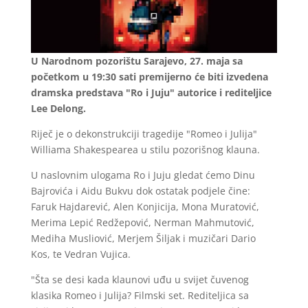
U Narodnom pozorištu Sarajevo, 27. maja sa
početkom u 19:30 sati premijerno će biti izvedena
dramska predstava "Ro i Juju" autorice i rediteljice
Lee Delong.
Riječ je o dekonstrukciji tragedije "Romeo i Julija"
Williama Shakespearea u stilu pozorišnog klauna.
U naslovnim ulogama Ro i Juju gledat ćemo Dinu
Bajrovića i Aidu Bukvu dok ostatak podjele čine:
Faruk Hajdarević, Alen Konjicija, Mona Muratović,
Merima Lepić Redžepović, Nerman Mahmutović,
Mediha Musliović, Merjem Šiljak i muzičari Dario
Kos, te Vedran Vujica.
"Šta se desi kada klaunovi uđu u svijet čuvenog
klasika Romeo i Julija? Filmski set. Rediteljica sa