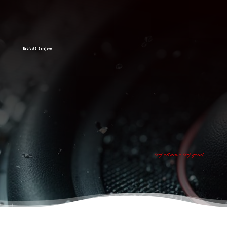
Radio AS Sarajevo
tvoj ritam - tvoj grad