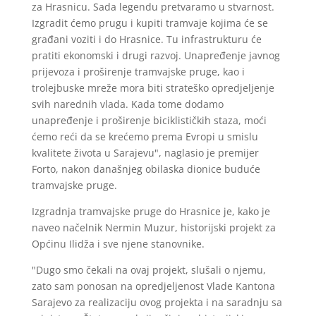
za Hrasnicu. Sada legendu pretvaramo u stvarnost.
Izgradit ćemo prugu i kupiti tramvaje kojima će se
građani voziti i do Hrasnice. Tu infrastrukturu će
pratiti ekonomski i drugi razvoj. Unapređenje javnog
prijevoza i proširenje tramvajske pruge, kao i
trolejbuske mreže mora biti strateško opredjeljenje
svih narednih vlada. Kada tome dodamo
unapređenje i proširenje biciklističkih staza, moći
ćemo reći da se krećemo prema Evropi u smislu
kvalitete života u Sarajevu", naglasio je premijer
Forto, nakon današnjeg obilaska dionice buduće
tramvajske pruge.
Izgradnja tramvajske pruge do Hrasnice je, kako je
naveo načelnik Nermin Muzur, historijski projekt za
Općinu Ilidža i sve njene stanovnike.
"Dugo smo čekali na ovaj projekt, slušali o njemu,
zato sam ponosan na opredjeljenost Vlade Kantona
Sarajevo za realizaciju ovog projekta i na saradnju sa