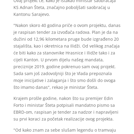
Ovaj projekt će, kako je istakao ministar saobraćaja
KS Adnan Šteta, značajno poboljšati saobraćaj u
Kantonu Sarajevo.
"Nakon skoro 40 godina priče o ovom projektu, danas
je raspisan tender za izvođača radova. Plan je da na
dužini od 12,96 kilometara pruge bude izgrađeno 20
stajališta, kao i okretnica na Ilidži. Od velikog značaja
će biti kako za stanovnike Hrasnice i Ilidže tako i za
cijeli Kanton. U prvom dijelu našeg mandata,
preciznije 2019. godine pokrenuo sam ovaj projekt.
Sada sam još zadovoljniji što je Vlada prepoznala
moje inicijative i zalaganja i što smo došli do ovoga
što imamo danas", rekao je ministar Šteta.
Krajem prošle godine, nakon što su premijer Edin
Forto i ministar Šteta potpisali mandatno pismo sa
EBRD-om, raspisan je tender za nadzor i napravljeni
su prvi koraci za početak realizacije ovog projekta.
"Od kako znam za sebe slušam legendu o tramvaju