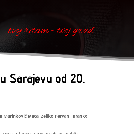
tvoj ritam - tvoj grad
u Sarajevu od 20.
an Marinković Maca, Željko Pervan i Branko
 Mace. Glumac u ovoj predstavi publici