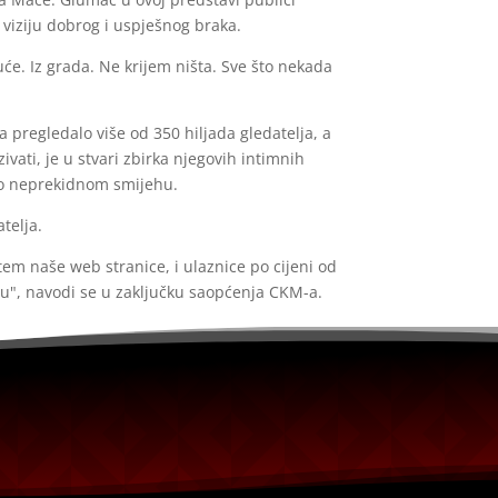
u viziju dobrog i uspješnog braka.
kuće. Iz grada. Ne krijem ništa. Sve što nekada
pregledalo više od 350 hiljada gledatelja, a
ivati, je u stvari zbirka njegovih intimnih
ovo neprekidnom smijehu.
telja.
em naše web stranice, i ulaznice po cijeni od
vu", navodi se u zaključku saopćenja CKM-a.