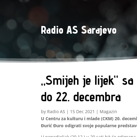
Radio AS Sarajevo
„Smijeh je lijek“ 
do 22. decembra
by
Radio AS
|
15 Dec 2021
|
Magazin
U Centru za kulturu i mlade (CKM) 20. decemb
Đurić Đuro odigrati svoje popularne predstav
U ponedjeljak (20.12.) u 20 sati bit će odigran