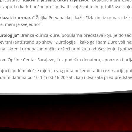
 zaputi u kafić i počne preispitivati svoj život te im približava svoj
Izlazak iz ormara"
Željka Pervana, koji kaže: "Izlazim iz ormara. Iz 
te, meni je svejedno!".
urologija"
Branka Đurića Đure, popularna predstava koju je do sada 
evrsni (anti)stand up show "Đurologija", kako ga i sam Đuro voli naz
a na iskren i urnebasan način, držeći publiku u oduševljenju i got
vom Općine Centar Sarajevo, i uz podršku donatora, sponzora i prija
ujući epidemiološke mjere, ovog puta nećemo raditi rezervacije put
dnim danima od 10-12 i od 16-20 sati, kao i dva sata pred predsta