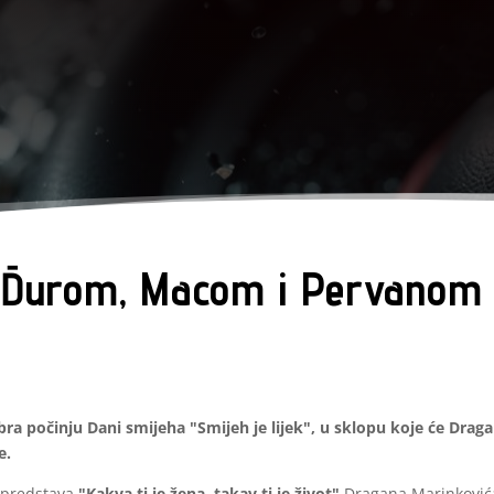
sa Đurom, Macom i Pervanom 
ra počinju Dani smijeha "Smijeh je lijek", u sklopu koje će Drag
e.
a predstava
"Kakva ti je žena, takav ti je život"
Dragana Marinkovića