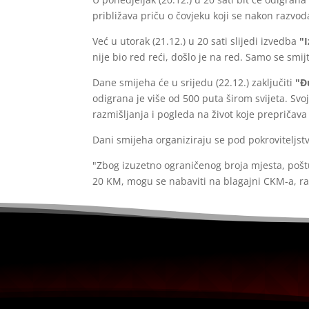
približava priču o čovjeku koji se nakon razvoda
Već u utorak (21.12.) u 20 sati slijedi izvedba
"
nije bio red reći, došlo je na red. Samo se smij
Dane smijeha će u srijedu (22.12.) zaključiti
"Đ
odigrana je više od 500 puta širom svijeta. Svoj
razmišljanja i pogleda na život koje prepričav
Dani smijeha organiziraju se pod pokroviteljst
"Zbog izuzetno ograničenog broja mjesta, pošt
20 KM, mogu se nabaviti na blagajni CKM-a, ra