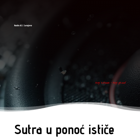
Radio AS Sarajevo
tvoj ritam - tvoj grad
Sutra u ponoć ističe