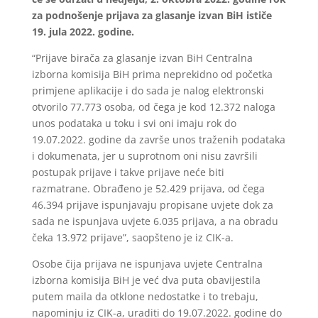
za podnošenje prijava za glasanje izvan BiH ističe
19. jula 2022. godine.
“Prijave birača za glasanje izvan BiH Centralna
izborna komisija BiH prima neprekidno od početka
primjene aplikacije i do sada je nalog elektronski
otvorilo 77.773 osoba, od čega je kod 12.372 naloga
unos podataka u toku i svi oni imaju rok do
19.07.2022. godine da završe unos traženih podataka
i dokumenata, jer u suprotnom oni nisu završili
postupak prijave i takve prijave neće biti
razmatrane. Obrađeno je 52.429 prijava, od čega
46.394 prijave ispunjavaju propisane uvjete dok za
sada ne ispunjava uvjete 6.035 prijava, a na obradu
čeka 13.972 prijave”, saopšteno je iz CIK-a.
Osobe čija prijava ne ispunjava uvjete Centralna
izborna komisija BiH je već dva puta obavijestila
putem maila da otklone nedostatke i to trebaju,
napominju iz CIK-a, uraditi do 19.07.2022. godine do