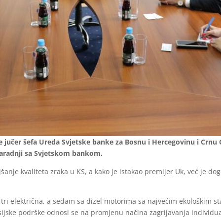
 jučer šefa Ureda Svjetske banke za Bosnu i Hercegovinu i Crnu 
 saradnji sa Svjetskom bankom.
oljšanje kvaliteta zraka u KS, a kako je istakao premijer Uk, već je 
su tri električna, a sedam sa dizel motorima sa najvećim ekološk
sijske podrške odnosi se na promjenu načina zagrijavanja individ