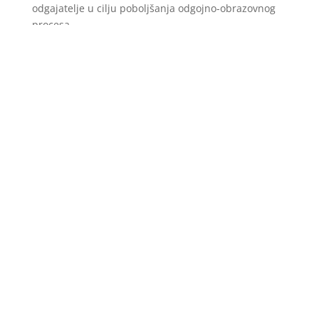
odgajatelje u cilju poboljšanja odgojno-obrazovnog
procesa.
“Pripremili smo katalog stručnih usavršavanja za
naredna tri mjeseca, a radimo i stadandardizaciju
stručnih usavršavanja. I ova konferencija će sigurno
uroditi konkretnim rezultatima od kojih će dobrobit
imati naša djeca”, poručila je direktorica Salihagić.