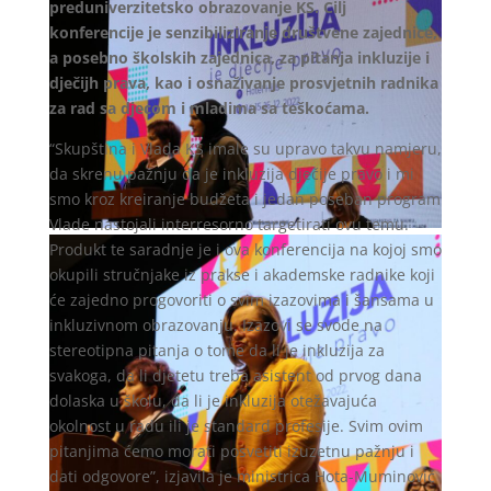
preduniverzitetsko obrazovanje KS. Cilj
konferencije je senzibiliziranje društvene zajednice,
a posebno školskih zajednica, za pitanja inkluzije i
dječijh prava, kao i osnaživanje prosvjetnih radnika
za rad sa djecom i mladima sa teškoćama.
“Skupština i Vlada KS imale su upravo takvu namjeru,
da skrenu pažnju da je inkluzija dječije pravo i mi
smo kroz kreiranje budžeta i jedan poseban program
Vlade nastojali interresorno targetirati ovu temu.
Produkt te saradnje je i ova konferencija na kojoj smo
okupili stručnjake iz prakse i akademske radnike koji
će zajedno progovoriti o svim izazovima i šansama u
inkluzivnom obrazovanju. Izazovi se svode na
stereotipna pitanja o tome da li je inkluzija za
svakoga, da li djetetu treba asistent od prvog dana
dolaska u školu, da li je inkluzija otežavajuća
okolnost u radu ili je standard profesije. Svim ovim
pitanjima ćemo morati posvetiti izuzetnu pažnju i
dati odgovore”, izjavila je ministrica Hota-Muminović