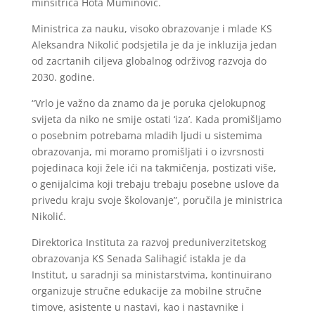
minsitrica Hota Muminović.
Ministrica za nauku, visoko obrazovanje i mlade KS
Aleksandra Nikolić podsjetila je da je inkluzija jedan
od zacrtanih ciljeva globalnog održivog razvoja do
2030. godine.
“Vrlo je važno da znamo da je poruka cjelokupnog
svijeta da niko ne smije ostati ‘iza’. Kada promišljamo
o posebnim potrebama mladih ljudi u sistemima
obrazovanja, mi moramo promišljati i o izvrsnosti
pojedinaca koji žele ići na takmičenja, postizati više,
o genijalcima koji trebaju trebaju posebne uslove da
privedu kraju svoje školovanje”, poručila je ministrica
Nikolić.
Direktorica Instituta za razvoj preduniverzitetskog
obrazovanja KS Senada Salihagić istakla je da
Institut, u saradnji sa ministarstvima, kontinuirano
organizuje stručne edukacije za mobilne stručne
timove, asistente u nastavi, kao i nastavnike i