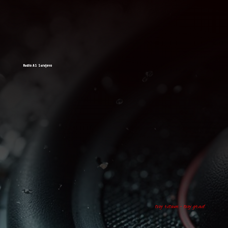
Radio AS Sarajevo
tvoj ritam - tvoj grad