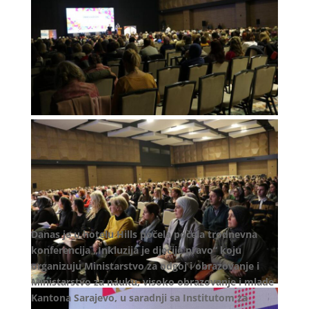
Danas je u hotelu Hills počela počela trodnevna
konferencija „Inkluzija je dječije pravo“ koju
organizuju Ministarstvo za odgoj i obrazovanje i
Ministarstvo za nauku, visoko obrazovanje i mlade
Kantona Sarajevo, u saradnji sa Institutom za