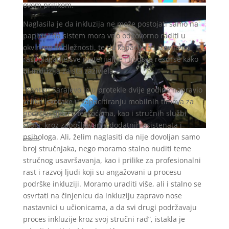
ovom prilikom.
Naglasila je da inkluzija ne može postojati samo na
papiru i da sistem mora vrlo odgovorno raditi u
okvirima nadležnosti, te da kapacitira i stavlja na
raspolaganje sve materijalne i ljudske resurse kako
bi inkluzija zaista zaživjela.
“Kanton Sarajevo je u protekle dvije godine napravio
velike iskorake u kapacitiranju mobilnih timova za
podršku djeci s teškoćama, kao i stručnih službi
škola, kroz zapošljavanje dodatnih asistenata i
psihologa. Ali, želim naglasiti da nije dovoljan samo
broj stručnjaka, nego moramo stalno nuditi teme
stručnog usavršavanja, kao i prilike za profesionalni
rast i razvoj ljudi koji su angažovani u procesu
podrške inkluziji. Moramo uraditi više, ali i stalno se
osvrtati na činjenicu da inkluziju zapravo nose
nastavnici u učionicama, a da svi drugi podržavaju
proces inkluzije kroz svoj stručni rad”, istakla je