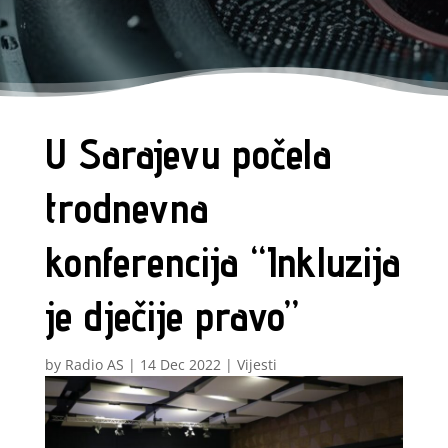
U Sarajevu počela
trodnevna
konferencija “Inkluzija
je dječije pravo”
by
Radio AS
|
14 Dec 2022
|
Vijesti