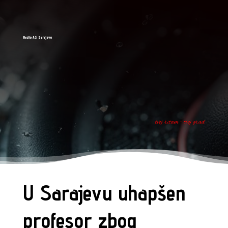
Radio AS Sarajevo
tvoj ritam - tvoj grad
U Sarajevu uhapšen
profesor zbog