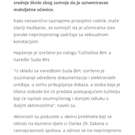
srednje škole zbog sumnje da je uznemiravao
maloljetne učenice.
Kako nezvanično saznajemo prosvjetni radnik, inače
stariji muškarac, se sumnjiči da je učenicama slao
poruke neprimjerenog sadržaja sa seksualnom
konotacijom.
Hapšenje je izvršeno po nalogu Tužilaštva BiH, a
naredbi Suda BiH.
"U skladu sa naredbom Suda BiH, izvršeno je
izuzimanje određene dokumentacije i elektronskih
uređaja, u svrhu prikupljanja dokaza, a osoba koja je
lišena slobode bit će predata postupajućem tužitelju
koji će ispitati osumnjičenog i donijeti odluku o
daljim aktivnostima", naveli su.
Aktivnosti su poduzete u okviru predmeta koji se
odnosi na kazneno djelo iz članka 29. Zakona o
ravnopravnosti spolova, a odnosi se na neprimjereno