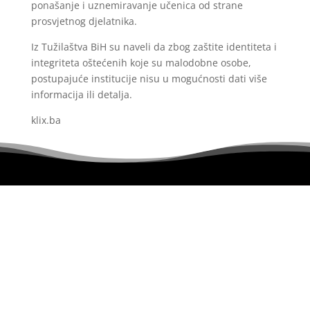
ponašanje i uznemiravanje učenica od strane
prosvjetnog djelatnika.
Iz Tužilaštva BiH su naveli da zbog zaštite identiteta i
integriteta oštećenih koje su malodobne osobe,
postupajuće institucije nisu u mogućnosti dati više
informacija ili detalja.
klix.ba
Portal uređuje redakcijski kolegij i ne egzistira u
svojstvu pravnog lica.