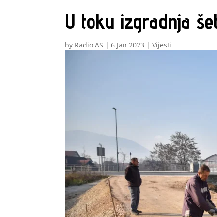
U toku izgradnja šet
by
Radio AS
|
6 Jan 2023
|
Vijesti