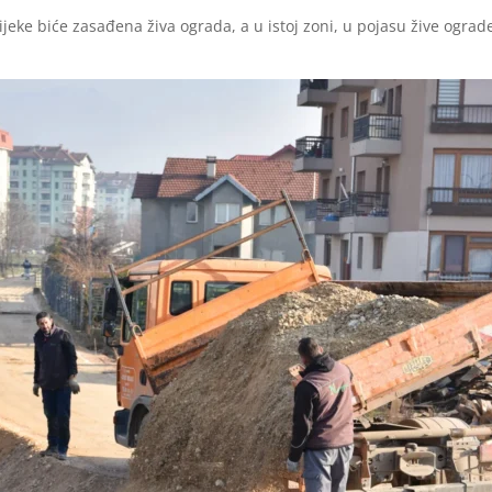
rijeke biće zasađena živa ograda, a u istoj zoni, u pojasu žive ograd