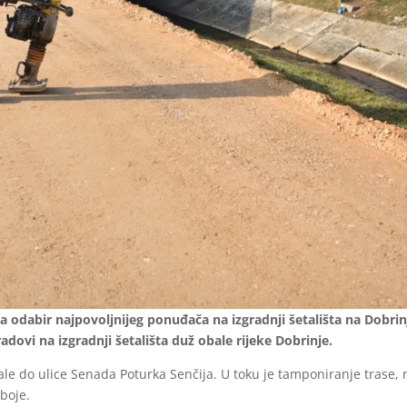
dabir najpovoljnijeg ponuđača na izgradnji šetališta na Dobrinji
dovi na izgradnji šetališta duž obale rijeke Dobrinje.
le do ulice Senada Poturka Senčija. U toku je tamponiranje trase, 
boje.