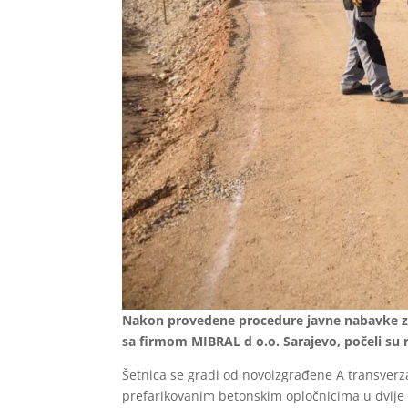
Nakon provedene procedure javne nabavke za o
sa firmom MIBRAL d o.o. Sarajevo, počeli su ra
Šetnica se gradi od novoizgrađene A transverza
prefarikovanim betonskim opločnicima u dvije 