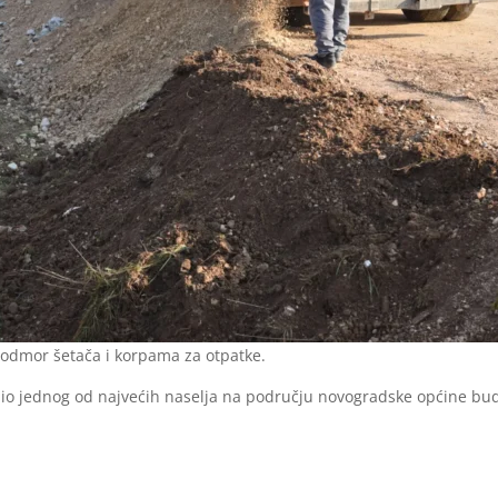
 odmor šetača i korpama za otpatke.
dio jednog od najvećih naselja na području novogradske općine bude 