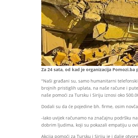
Za 24 sata, od kad je organizacija Pomozi.ba 
"Naši građani su, samo humanitarni telefonski 
brojnih pristiglih uplata, na naše račune i pu
naše pomoći za Tursku i Siriju iznosi oko 500.0
Dodali su da će pojedine bh. firme, osim novča
-Iako uvijek računamo na značajnu podršku naš
dobrim ljudima, koji su pokazali empatiju u ovim
Akcija pomoći za Tursku i Siriju je i dalje ot