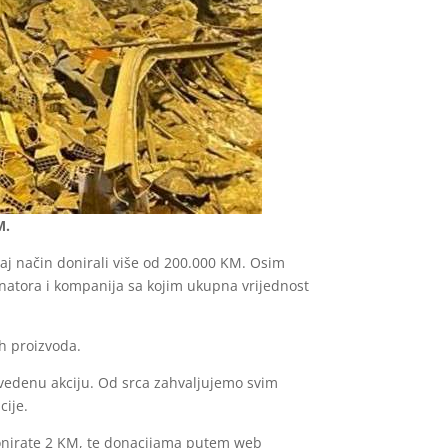
M.
taj način donirali više od 200.000 KM. Osim
onatora i kompanija sa kojim ukupna vrijednost
h proizvoda.
avedenu akciju. Od srca zahvaljujemo svim
cije.
 donirate 2 KM, te donacijama putem web