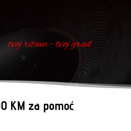
tvoj ritam - tvoj grad
000 KM za pomoć