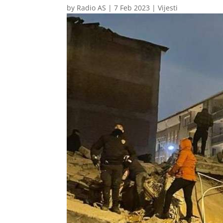
by
Radio AS
|
7 Feb 2023
|
Vijesti