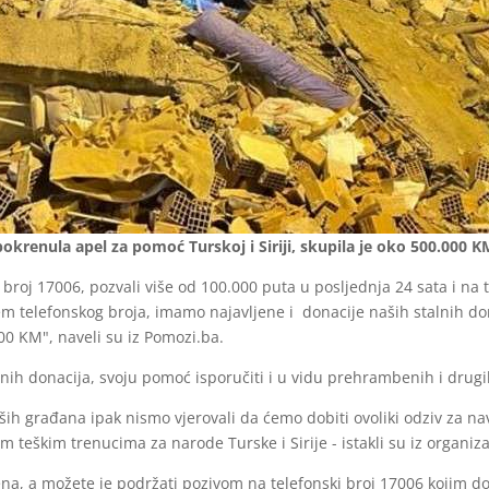
pokrenula apel za pomoć Turskoj i Siriji, skupila je oko 500.000 K
broj 17006, pozvali više od 100.000 puta u posljednja 24 sata i na 
tem telefonskog broja, imamo najavljene i donacije naših stalnih d
00 KM", naveli su iz Pomozi.ba.
nih donacija, svoju pomoć isporučiti i u vidu prehrambenih i drugi
ih građana ipak nismo vjerovali da ćemo dobiti ovoliki odziv za n
 teškim trenucima za narode Turske i Sirije - istakli su iz organiza
vorena, a možete je podržati pozivom na telefonski broj 17006 kojim