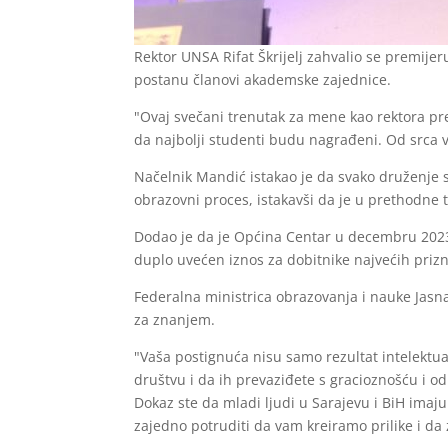
Rektor UNSA Rifat Škrijelj zahvalio se premij
postanu članovi akademske zajednice.
"Ovaj svečani trenutak za mene kao rektora pre
da najbolji studenti budu nagrađeni. Od srca vam
Načelnik Mandić istakao je da svako druženje s
obrazovni proces, istakavši da je u prethodne t
Dodao je da je Općina Centar u decembru 2023.
duplo uvećen iznos za dobitnike najvećih priz
Federalna ministrica obrazovanja i nauke Jasna 
za znanjem.
"Vaša postignuća nisu samo rezultat intelektua
društvu i da ih prevaziđete s gracioznošću i o
Dokaz ste da mladi ljudi u Sarajevu i BiH ima
zajedno potruditi da vam kreiramo prilike i da