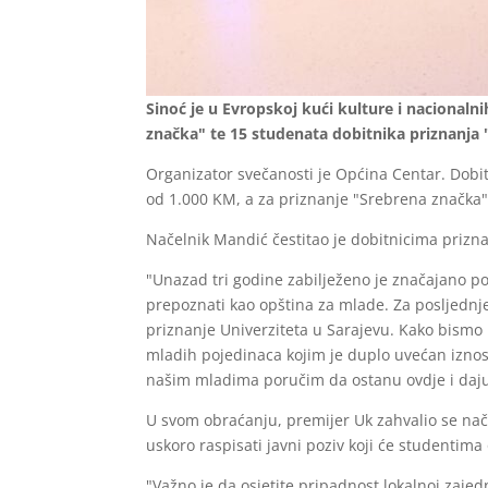
Sinoć je u Evropskoj kući kulture i nacional
značka" te 15 studenata dobitnika priznanja 
Organizator svečanosti je Općina Centar. Dobi
od 1.000 KM, a za priznanje "Srebrena značka
Načelnik Mandić čestitao je dobitnicima prizn
"Unazad tri godine zabilježeno je značajano p
prepoznati kao opština za mlade. Za posljednje
priznanje Univerziteta u Sarajevu. Kako bismo 
mladih pojedinaca kojim je duplo uvećan iznos z
našim mladima poručim da ostanu ovdje i daju 
U svom obraćanju, premijer Uk zahvalio se nač
uskoro raspisati javni poziv koji će studentim
"Važno je da osjetite pripadnost lokalnoj zajed