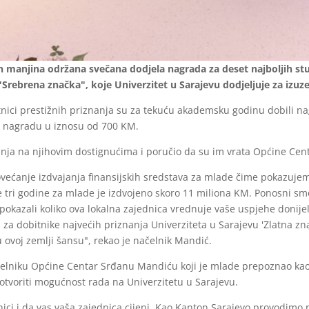
nih manjina održana svečana dodjela nagrada za deset najboljih s
"Srebrena značka", koje Univerzitet u Sarajevu dodjeljuje za izu
tnici prestižnih priznanja su za tekuću akademsku godinu dobili na
" nagradu u iznosu od 700 KM.
anja na njihovim dostignućima i poručio da su im vrata Općine Cent
ovećanje izdvajanja finansijskih sredstava za mlade čime pokazuje
 tri godine za mlade je izdvojeno skoro 11 miliona KM. Ponosni smo
pokazali koliko ova lokalna zajednica vrednuje vaše uspjehe donije
a dobitnike najvećih priznanja Univerziteta u Sarajevu 'Zlatna znač
ovoj zemlji šansu", rekao je načelnik Mandić.
elniku Općine Centar Srđanu Mandiću koji je mlade prepoznao kao o
a otvoriti mogućnost rada na Univerzitetu u Sarajevu.
nici i da vas vaša zajednica cijeni. Kao Kanton Sarajevo provodimo n