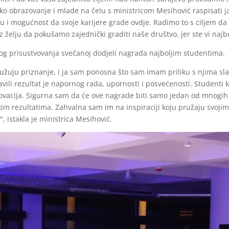
ko obrazovanje i mlade na čelu s ministricom Mesihović raspisati 
vu i mogućnost da svoje karijere grade ovdje. Radimo to s ciljem da o
želju da pokušamo zajednički graditi naše društvo, jer ste vi najbol
zbog prisustvovanja svečanoj dodjeli nagrada najboljim studentima.
žuju priznanje, i ja sam ponosna što sam imam priliku s njima slav
avili rezultat je napornog rada, upornosti i posvećenosti. Studenti 
ovacija. Sigurna sam da će ove nagrade biti samo jedan od mnogih t
kim rezultatima. Zahvalna sam im na inspiraciji koju pružaju svojim
istakla je ministrica Mesihović.