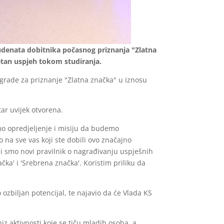
tudenata dobitnika počasnog priznanja "Zlatna
zetan uspjeh tokom studiranja.
grade za priznanje "Zlatna značka" u iznosu
ar uvijek otvorena.
mo opredjeljenje i misiju da budemo
 na sve vas koji ste dobili ovo značajno
li smo novi pravilnik o nagrađivanju uspješnih
ka' i 'Srebrena značka'. Koristim priliku da
zbiljan potencijal, te najavio da će Vlada KS
iz aktivnosti koje se tiču mladih osoba, a