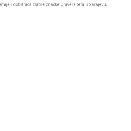
ije i dobitnica zlatne značke Univerziteta u Sarajevu.
ujem prijemu koji je organizovao načelnik Srđan Mandić i ovim put
nosti da se osjetimo značajnim. Hvala načelniku Mandiću, Općini Ce
am pruže bolje mogućnosti", poručila je Teskeredžić.
emije i dobitnica zlatne značke Univerziteta u Sarajevu.
 zahvaliti vam se za sve što činite za nas. U ime svih studenata hval
je Bilela.