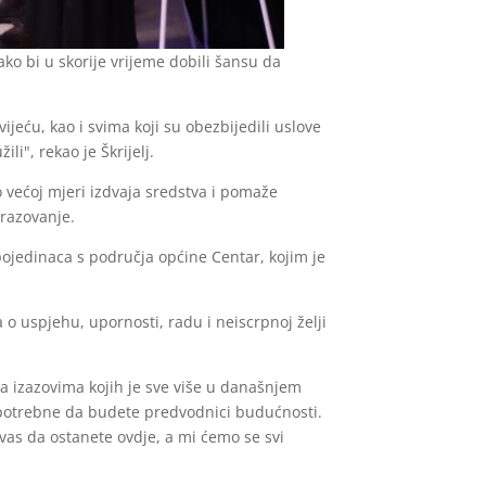
o bi u skorije vrijeme dobili šansu da
eću, kao i svima koji su obezbijedili uslove
i", rekao je Škrijelj.
 većoj mjeri izdvaja sredstva i pomaže
brazovanje.
ojedinaca s područja općine Centar, kojim je
 o uspjehu, upornosti, radu i neiscrpnoj želji
sa izazovima kojih je sve više u današnjem
su potrebne da budete predvodnici budućnosti.
vas da ostanete ovdje, a mi ćemo se svi