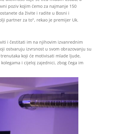
javni poziv kojim ćemo za najmanje 150
stanete da živite i radite u Bosni i
ji partner za to", rekao je premijer Uk.
iti i čestitati im na njihovim izvanrednim
koji ostvaruju izvrsnost u svom obrazovanju su
renutaka koji će motivisati mlade ljude,
 kolegama i cijeloj zajednici, zbog čega im