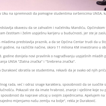
eru Uku na spremnosti da pomogne studentima svršenicima UNSA, kak
dstavlja obavezu da se zahvalim i načelniku Mandiću, Općinskom vij
 čestitam i želim uspješnu karijeru u budućnosti, jer ste je zaslužil
 mladima predstavlja praznik, a da se Općina Centar trudi da u što
ri godine, na različite načine, skoro 11 miliona KM investirano u o
 godine donijela novi pravilnik o nagrađivanju uspješnih mladih p
nanja UNSA "Zlatna značka" i "Srebrena značka".
Duraković obratila se studentima, rekavši da je svako od njih priča
lnog rada, već i odraz snage karaktera, sposobnosti da se suočite 
dlučnošću. Pokazali ste da imate hrabrost, znanje i vještine koje 
ju sposobnost da naprave uticaj u svojim zajednicama. Apelujem na 
 zajedno mijenjamo našu zemlju na bolje", rekla je Duraković.