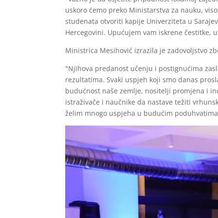
uskoro ćemo preko Ministarstva za nauku, viso
studenata otvoriti kapije Univerziteta u Saraje
Hercegovini. Upućujem vam iskrene čestitke, uz 
Ministrica Mesihović izrazila je zadovoljstvo 
"Njihova predanost učenju i postignućima zaslu
rezultatima. Svaki uspjeh koji smo danas prosl
budućnost naše zemlje, nositelji promjena i in
istraživače i naučnike da nastave težiti vrhuns
želim mnogo uspjeha u budućim poduhvatima", 