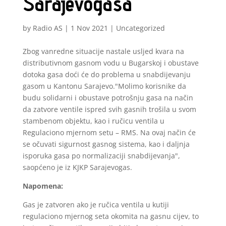
Sarajevogasa
by
Radio AS
|
1 Nov 2021
|
Uncategorized
Zbog vanredne situacije nastale usljed kvara na
distributivnom gasnom vodu u Bugarskoj i obustave
dotoka gasa doći će do problema u snabdijevanju
gasom u Kantonu Sarajevo."Molimo korisnike da
budu solidarni i obustave potrošnju gasa na način
da zatvore ventile ispred svih gasnih trošila u svom
stambenom objektu, kao i ručicu ventila u
Regulaciono mjernom setu – RMS. Na ovaj način će
se očuvati sigurnost gasnog sistema, kao i daljnja
isporuka gasa po normalizaciji snabdijevanja",
saopćeno je iz KJKP Sarajevogas.
Napomena:
Gas je zatvoren ako je ručica ventila u kutiji
regulaciono mjernog seta okomita na gasnu cijev, to