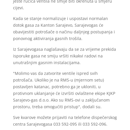
jeste ručica ventila ne smije biti okrenuta u smjeru
cijevi.
Kada se stanje normalizuje i uspostavi normalan
dotok gasa za Kanton Sarajevo, Sarajevogas će
obavijestiti potrošače o načinu daljnjeg postupanja i
ponovnog aktiviranja gasnih trošila.
Iz Sarajevogasa naglašavaju da se za vrijeme prekida
isporuke gasa ne smiju vršiti nikakvi radovi na
unutrašnjim gasnim instalacijama.
"Molimo vas da zatvorite ventile ispred svih
potrošača. Ukoliko je na RMS-u (mjernom setu)
postavljen katanac, potrebno ga je ukloniti, u
protivnom uklanjanje će izvršiti ovlaštene ekipe KJKP
Sarajevo-gas d.o.o. Ako su RMS-ovi u zaključanom
prostoru, treba omogućiti pristup", dodali su.
Sve kvarove možete prijaviti na telefone dispečerskog
centra Sarajevogasa 033 592-095 ili 033 592-096.