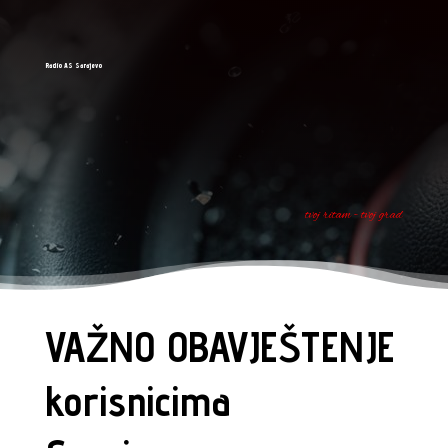
Radio AS Sarajevo
tvoj ritam - tvoj grad
VAŽNO OBAVJEŠTENJE
korisnicima