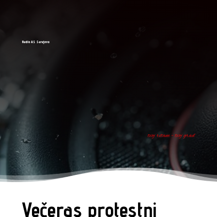
Radio AS Sarajevo
tvoj ritam - tvoj grad
Večeras protestni