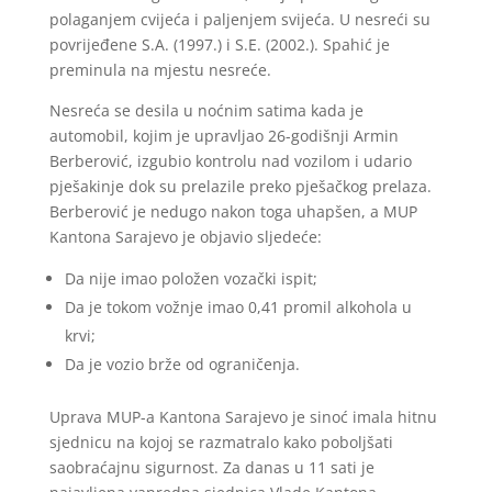
polaganjem cvijeća i paljenjem svijeća. U nesreći su
povrijeđene S.A. (1997.) i S.E. (2002.). Spahić je
preminula na mjestu nesreće.
Nesreća se desila u noćnim satima kada je
automobil, kojim je upravljao 26-godišnji Armin
Berberović, izgubio kontrolu nad vozilom i udario
pješakinje dok su prelazile preko pješačkog prelaza.
Berberović je nedugo nakon toga uhapšen, a MUP
Kantona Sarajevo je objavio sljedeće:
Da nije imao položen vozački ispit;
Da je tokom vožnje imao 0,41 promil alkohola u
krvi;
Da je vozio brže od ograničenja.
Uprava MUP-a Kantona Sarajevo je sinoć imala hitnu
sjednicu na kojoj se razmatralo kako poboljšati
saobraćajnu sigurnost. Za danas u 11 sati je