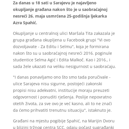
Za danas u 18 sati u Sarajevu je najavljeno
okupljanje građana nakon što je u saobraćajnoj
nesreći 26. maja usmrćena 25-godišnja ljekarka
Azra Spahić.
Okupljanje u centralnoj ulici Maršala Tita zakazala je
grupa građana okupljena u Facebook grupi "Vi ovo
dozvoljavate - Za Editu i Selmu", koja je formirana
nakon što su u saobraćajnoj nesreći 2016. poginule
studentice Selma Agić i Edita Malkoč. Kao i 2016., i
sada žele ukazati na veliku nesigurnost u saobraćaju.
"I danas ponavljamo ono što smo tada poručivale -
ulice Sarajeva nisu sigurne, postojeći zakonski
propisi nisu adekvatni, institucije moraju preuzeti
odgovornost i ponuditi rješenja. Poslije nepovratno
otetih života, za sve ovo je već kasno, ali to ne znači
da ćemo prihvatiti trenutnu situaciju", istaknuto je.
Građani na mjestu pogibije Spahić, na Marijin Dvoru
u blizini tržnog centra SCC, odaju počast sugrađanki