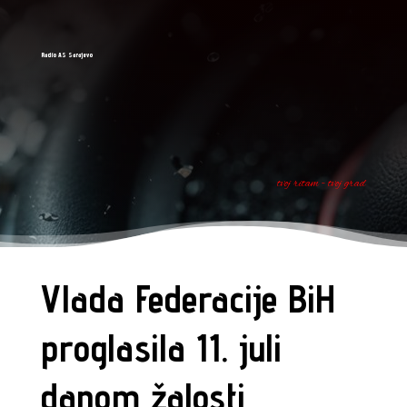
Radio AS Sarajevo
tvoj ritam - tvoj grad
Vlada Federacije BiH
proglasila 11. juli
danom žalosti