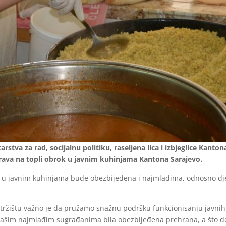
rstva za rad, socijalnu politiku, raseljena lica i izbjeglice Kanto
ava na topli obrok u javnim kuhinjama Kantona Sarajevo.
javnim kuhinjama bude obezbijeđena i najmlađima, odnosno djeci d
ržištu važno je da pružamo snažnu podršku funkcionisanju javnih 
ašim najmlađim sugrađanima bila obezbijeđena prehrana, a što do s