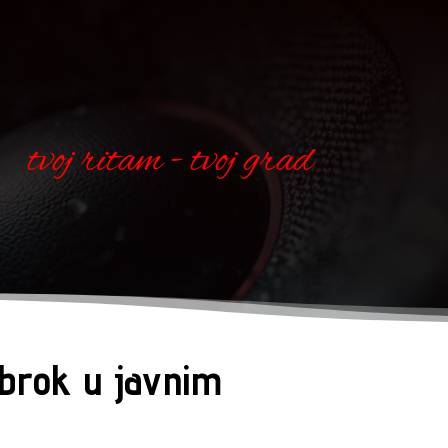
tvoj ritam - tvoj grad
obrok u javnim