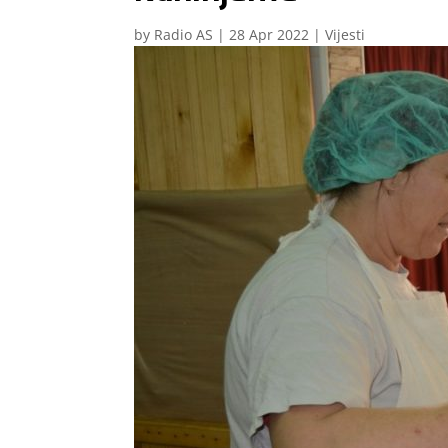
by
Radio AS
|
28 Apr 2022
|
Vijesti