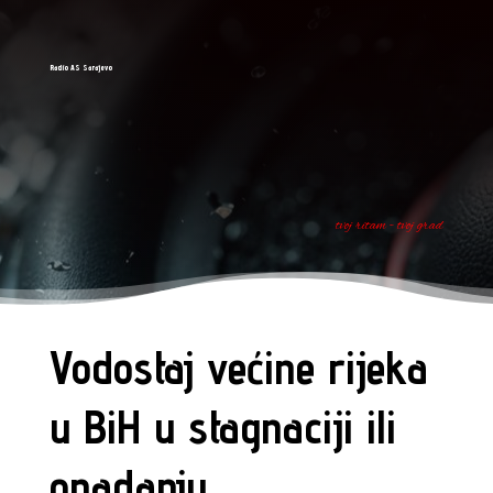
Radio AS Sarajevo
tvoj ritam - tvoj grad
Vodostaj većine rijeka
u BiH u stagnaciji ili
opadanju