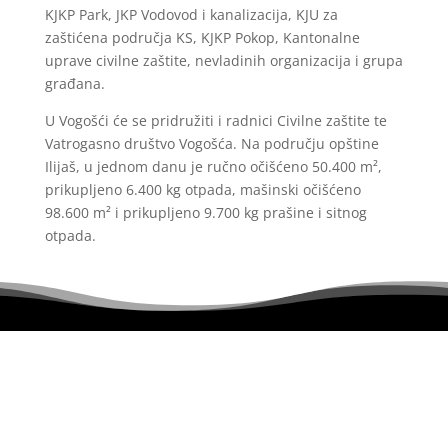
KJKP Park, JKP Vodovod i kanalizacija, KJU za
zaštićena područja KS, KJKP Pokop, Kantonalne
uprave civilne zaštite, nevladinih organizacija i grupa
građana.
U Vogošći će se pridružiti i radnici Civilne zaštite te
Vatrogasno društvo Vogošća. Na području opštine
Ilijaš, u jednom danu je ručno očišćeno 50.400 m²,
prikupljeno 6.400 kg otpada, mašinski očišćeno
98.600 m² i prikupljeno 9.700 kg prašine i sitnog
otpada.