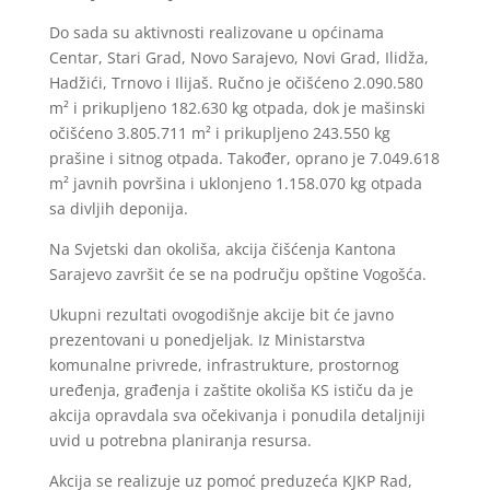
Do sada su aktivnosti realizovane u općinama
Centar, Stari Grad, Novo Sarajevo, Novi Grad, Ilidža,
Hadžići, Trnovo i Ilijaš. Ručno je očišćeno 2.090.580
m² i prikupljeno 182.630 kg otpada, dok je mašinski
očišćeno 3.805.711 m² i prikupljeno 243.550 kg
prašine i sitnog otpada. Također, oprano je 7.049.618
m² javnih površina i uklonjeno 1.158.070 kg otpada
sa divljih deponija.
Na Svjetski dan okoliša, akcija čišćenja Kantona
Sarajevo završit će se na području opštine Vogošća.
Ukupni rezultati ovogodišnje akcije bit će javno
prezentovani u ponedjeljak. Iz Ministarstva
komunalne privrede, infrastrukture, prostornog
uređenja, građenja i zaštite okoliša KS ističu da je
akcija opravdala sva očekivanja i ponudila detaljniji
uvid u potrebna planiranja resursa.
Akcija se realizuje uz pomoć preduzeća KJKP Rad,