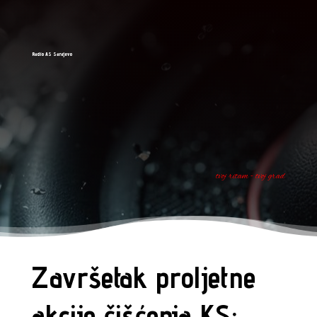
Radio AS Sarajevo
tvoj ritam - tvoj grad
Završetak proljetne
akcije čišćenja KS: