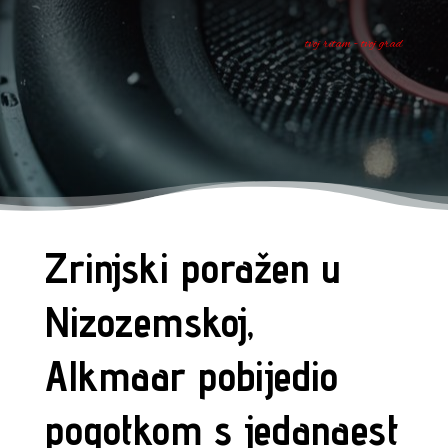
tvoj ritam - tvoj grad
Zrinjski poražen u
Nizozemskoj,
Alkmaar pobijedio
pogotkom s jedanaest