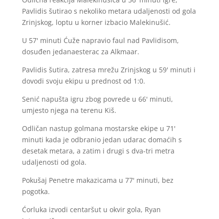
Pavlidis šutirao s nekoliko metara udaljenosti od gola
Zrinjskog, loptu u korner izbacio Malekinušić.
U 57' minuti Ćuže napravio faul nad Pavlidisom,
dosuđen jedanaesterac za Alkmaar.
Pavlidis šutira, zatresa mrežu Zrinjskog u 59' minuti i
dovodi svoju ekipu u prednost od 1:0.
Senić napušta igru zbog povrede u 66' minuti,
umjesto njega na terenu Kiš.
Odličan nastup golmana mostarske ekipe u 71'
minuti kada je odbranio jedan udarac domaćih s
desetak metara, a zatim i drugi s dva-tri metra
udaljenosti od gola.
Pokušaj Penetre makazicama u 77' minuti, bez
pogotka.
Ćorluka izvodi centaršut u okvir gola, Ryan