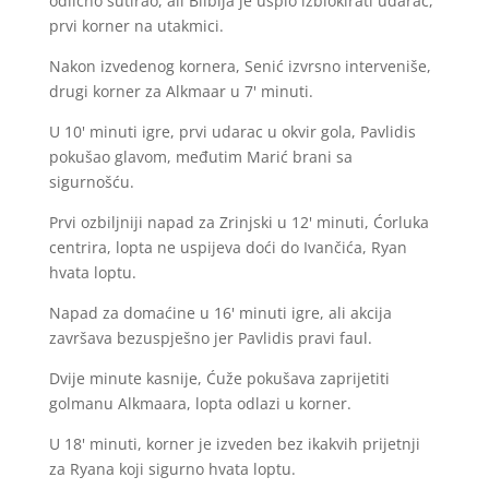
odlično šutirao, ali Bilbija je uspio izblokirati udarac,
prvi korner na utakmici.
Nakon izvedenog kornera, Senić izvrsno interveniše,
drugi korner za Alkmaar u 7' minuti.
U 10' minuti igre, prvi udarac u okvir gola, Pavlidis
pokušao glavom, međutim Marić brani sa
sigurnošću.
Prvi ozbiljniji napad za Zrinjski u 12' minuti, Ćorluka
centrira, lopta ne uspijeva doći do Ivančića, Ryan
hvata loptu.
Napad za domaćine u 16' minuti igre, ali akcija
završava bezuspješno jer Pavlidis pravi faul.
Dvije minute kasnije, Ćuže pokušava zaprijetiti
golmanu Alkmaara, lopta odlazi u korner.
U 18' minuti, korner je izveden bez ikakvih prijetnji
za Ryana koji sigurno hvata loptu.