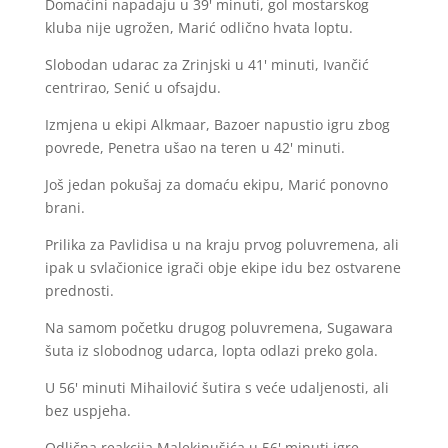
Domaćini napadaju u 39' minuti, gol mostarskog
kluba nije ugrožen, Marić odlično hvata loptu.
Slobodan udarac za Zrinjski u 41' minuti, Ivančić
centrirao, Senić u ofsajdu.
Izmjena u ekipi Alkmaar, Bazoer napustio igru zbog
povrede, Penetra ušao na teren u 42' minuti.
Još jedan pokušaj za domaću ekipu, Marić ponovno
brani.
Prilika za Pavlidisa u na kraju prvog poluvremena, ali
ipak u svlačionice igrači obje ekipe idu bez ostvarene
prednosti.
Na samom početku drugog poluvremena, Sugawara
šuta iz slobodnog udarca, lopta odlazi preko gola.
U 56' minuti Mihailović šutira s veće udaljenosti, ali
bez uspjeha.
Odlična reakcija Malekinušića u 56' minuti igre,