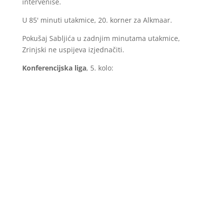
interveniše.
U 85' minuti utakmice, 20. korner za Alkmaar.
Pokušaj Sabljića u zadnjim minutama utakmice,
Zrinjski ne uspijeva izjednačiti.
Konferencijska liga
, 5. kolo:
AZ Alkamaar – HŠK Zrinjski 1:0 (59' V. Pavlidis)
Stadion:
AFAS stadion
Sudija:
Oleksiy Derevinskyi
(Kijev)
AZ Alkmaar:
Ryan, Sugawara, Bazoer, Martins Indi,
Wolfe, Clasie, Mihailović, Dantas, Poku, Van Bommel,
Pavlidis.
HŠK Zrinjski:
Marić, Radić, Senić, Ćorluka,
Malekinušić, Ivančić, Zlomislić, Bradarić, Ćuže,
Hrvanović, Bilbija.