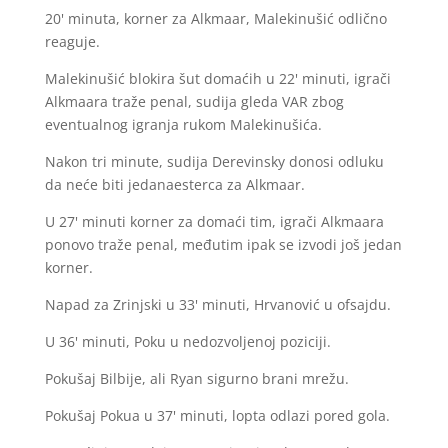
20' minuta, korner za Alkmaar, Malekinušić odlično
reaguje.
Malekinušić blokira šut domaćih u 22' minuti, igrači
Alkmaara traže penal, sudija gleda VAR zbog
eventualnog igranja rukom Malekinušića.
Nakon tri minute, sudija Derevinsky donosi odluku
da neće biti jedanaesterca za Alkmaar.
U 27' minuti korner za domaći tim, igrači Alkmaara
ponovo traže penal, međutim ipak se izvodi još jedan
korner.
Napad za Zrinjski u 33' minuti, Hrvanović u ofsajdu.
U 36' minuti, Poku u nedozvoljenoj poziciji.
Pokušaj Bilbije, ali Ryan sigurno brani mrežu.
Pokušaj Pokua u 37' minuti, lopta odlazi pored gola.