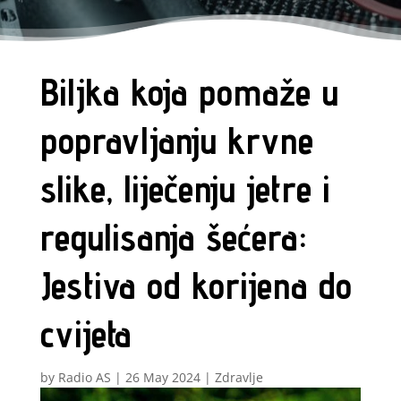
Biljka koja pomaže u
popravljanju krvne
slike, liječenju jetre i
regulisanja šećera:
Jestiva od korijena do
cvijeta
by
Radio AS
|
26 May 2024
|
Zdravlje