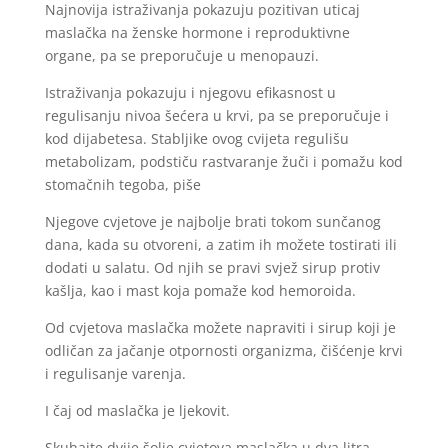
Najnovija istraživanja pokazuju pozitivan uticaj
maslačka na ženske hormone i reproduktivne
organe, pa se preporučuje u menopauzi.
Istraživanja pokazuju i njegovu efikasnost u
regulisanju nivoa šećera u krvi, pa se preporučuje i
kod dijabetesa. Stabljike ovog cvijeta regulišu
metabolizam, podstiču rastvaranje žuči i pomažu kod
stomačnih tegoba, piše
Živim.hr.
Njegove cvjetove je najbolje brati tokom sunčanog
dana, kada su otvoreni, a zatim ih možete tostirati ili
dodati u salatu. Od njih se pravi svjež sirup protiv
kašlja, kao i mast koja pomaže kod hemoroida.
Od cvjetova maslačka možete napraviti i sirup koji je
odličan za jačanje otpornosti organizma, čišćenje krvi
i regulisanje varenja.
I čaj od maslačka je ljekovit.
Skuhajte dvije šolje cvjetova maslačka u dva litra