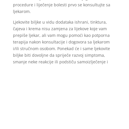
procedure i liječenje bolesti prvo se konsultujte sa
ljekarom.
Ljekovite biljke u vidu dodataka ishrani, tinktura,
čajeva i krema nisu zamjena za lijekove koje vam
prepiše ljekar, ali vam mogu pomoći kao potporna
terapija nakon konsultacije i dogovora sa ljekarom
i/ili stručnom osobom. Ponekad će i same ljekovite
biljke biti dovoljne da spriječe razvoj simptoma,
smanje neke reakcije ili podstiču samoizlječenje i
oporavak. Ipak, imajte na umu da pojedini biljni
preparati mogu izazvati neželjene reakcije, pa se
prije uzimanja obavezno konsultujte sa obrazovanom
i stručnom osobom.