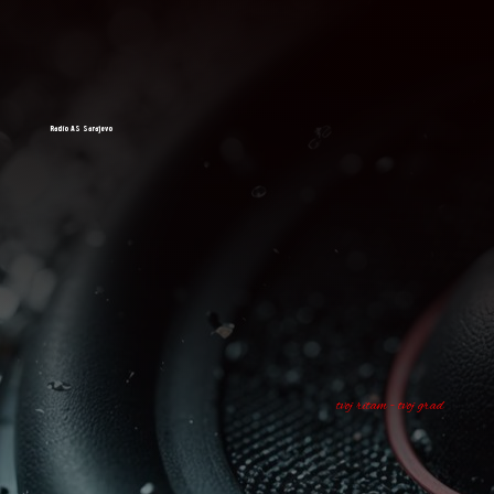
Radio AS Sarajevo
tvoj ritam - tvoj grad