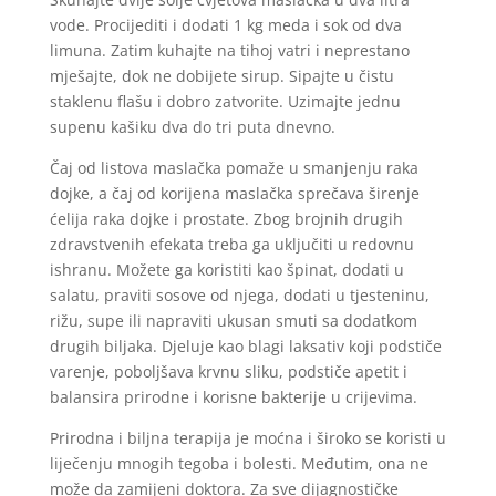
vode. Procijediti i dodati 1 kg meda i sok od dva
limuna. Zatim kuhajte na tihoj vatri i neprestano
mješajte, dok ne dobijete sirup. Sipajte u čistu
staklenu flašu i dobro zatvorite. Uzimajte jednu
supenu kašiku dva do tri puta dnevno.
Čaj od listova maslačka pomaže u smanjenju raka
dojke, a čaj od korijena maslačka sprečava širenje
ćelija raka dojke i prostate. Zbog brojnih drugih
zdravstvenih efekata treba ga uključiti u redovnu
ishranu. Možete ga koristiti kao špinat, dodati u
salatu, praviti sosove od njega, dodati u tjesteninu,
rižu, supe ili napraviti ukusan smuti sa dodatkom
drugih biljaka. Djeluje kao blagi laksativ koji podstiče
varenje, poboljšava krvnu sliku, podstiče apetit i
balansira prirodne i korisne bakterije u crijevima.
Prirodna i biljna terapija je moćna i široko se koristi u
liječenju mnogih tegoba i bolesti. Međutim, ona ne
može da zamijeni doktora. Za sve dijagnostičke