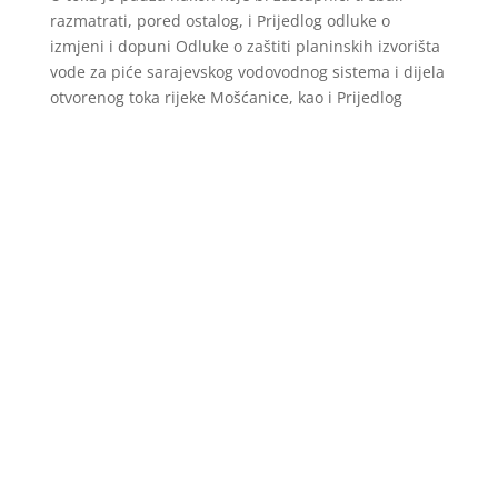
razmatrati, pored ostalog, i Prijedlog odluke o
izmjeni i dopuni Odluke o zaštiti planinskih izvorišta
vode za piće sarajevskog vodovodnog sistema i dijela
otvorenog toka rijeke Mošćanice, kao i Prijedlog
deklaracije za očuvanje zona sanitarne zaštite i
kvaliteta vode za piće izvorišta "Sarajevsko polje“, te
Prijedlog odluke o usvajanju Programa uređenja
građevinskog zemljišta i realizacije kapitalnih
investicija za 2023. godinu.
(Fena)