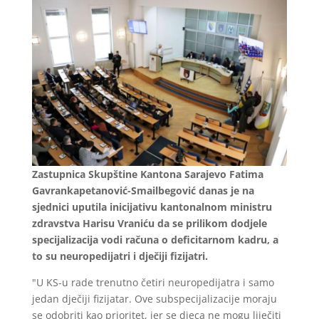
Zastupnica Skupštine Kantona Sarajevo Fatima
Gavrankapetanović-Smailbegović danas je na
sjednici uputila inicijativu kantonalnom ministru
zdravstva Harisu Vraniću da se prilikom dodjele
specijalizacija vodi računa o deficitarnom kadru, a
to su neuropedijatri i dječiji fizijatri.
"U KS-u rade trenutno četiri neuropedijatra i samo
jedan dječiji fizijatar. Ove subspecijalizacije moraju
se odobriti kao prioritet, jer se djeca ne mogu liječiti