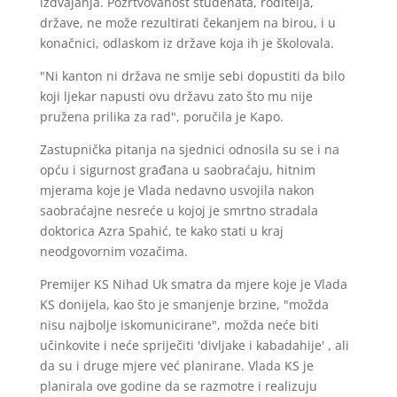
izdvajanja. Požrtvovanost studenata, roditelja,
države, ne može rezultirati čekanjem na birou, i u
konačnici, odlaskom iz države koja ih je školovala.
"Ni kanton ni država ne smije sebi dopustiti da bilo
koji ljekar napusti ovu državu zato što mu nije
pružena prilika za rad", poručila je Kapo.
Zastupnička pitanja na sjednici odnosila su se i na
opću i sigurnost građana u saobraćaju, hitnim
mjerama koje je Vlada nedavno usvojila nakon
saobraćajne nesreće u kojoj je smrtno stradala
doktorica Azra Spahić, te kako stati u kraj
neodgovornim vozačima.
Premijer KS Nihad Uk smatra da mjere koje je Vlada
KS donijela, kao što je smanjenje brzine, "možda
nisu najbolje iskomunicirane", možda neće biti
učinkovite i neće spriječiti 'divljake i kabadahije' , ali
da su i druge mjere već planirane. Vlada KS je
planirala ove godine da se razmotre i realizuju