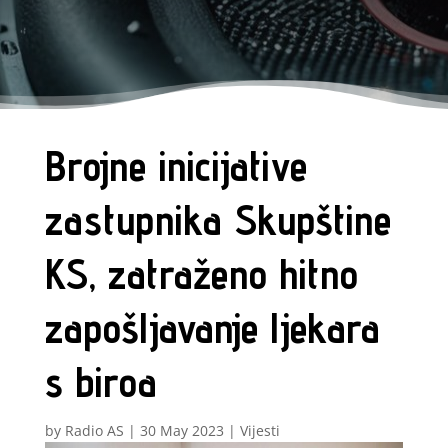
Brojne inicijative
zastupnika Skupštine
KS, zatraženo hitno
zapošljavanje ljekara
s biroa
by
Radio AS
|
30 May 2023
|
Vijesti