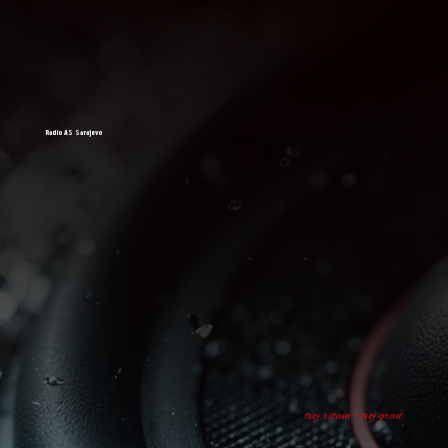
Radio AS Sarajevo
tvoj ritam - tvoj grad