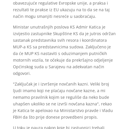
obavezujuće regulative Evropske unije, a praksa i
rezultati te prakse iz EU ukazuju na to da se na taj
način mogu smanjiti nesreće u saobraćaju.
Ministar unutrašnjih poslova KS Admir Katica je
izvijestio zastupnike Skupštine KS da je jutros održan
sastanak predstavnika svih resora i koordinatora
MUP-a KS sa predstavnicima sudova. Zaključeno je
da će MUP KS nastaviti s oduzimanjem putničkih
motornih vozila, te očekuje da prekršajno odjeljenje
Općinskog suda u Sarajevu na adekvatan način
odgovori.
"Zaključak je i izvršenje novčanih kazni. Veliki broj
ljudi imamo koji ne plaćaju novčane kazne, a mi
nemamo pravilnik kojim se reguliše da neko bude
uhapšen ukoliko se ne izvrši novčana kazna", rekao
je Katica te apelovao na Ministarstvo pravde i Vladu
FBiH da što prije donese provedbeni propis.
U toku je pauza nakon koje bi zastupnici trebali