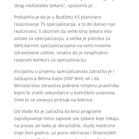
zbog nedostatka ljekara", upozorila je.
Podsjetila je da je u Budžetu KS planirano
raspisivanje 75 specijalizacija, a to do danas nije
realizirano. S obzirom da veliki broj ljekara ima
uslove za specijalizaciju, a velika je potreba za
deficitarnim specijalizacijama na svim nivoima
zdravstvene zaštite, smatra da je neophodno
raspisati konkurs za specijalizaciju.
Inicijativu o prijemu specijalizanata zatražila je i
zastupnica Belma Kapo (SDP BiH), ali i da
Ministarstvo zdravstva pokrene izmjenu pravilnika
kojim bi vratili sekundarce u bolničkim ustanova,
čime bi se smanjio pritisak na bolnice.
Od Vlade KS je zatražila da kroz programe
zapošljavanje hitno zaposle sve ljekare koje čekaju
na posao, jer kako je obrazložila, studij medicine
traje šest godina, uz puno odricanja i finansijskih