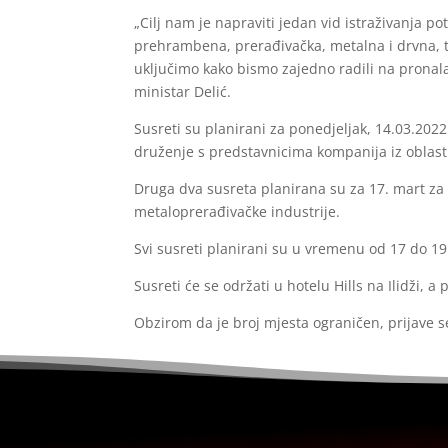
„Cilj nam je napraviti jedan vid istraživanja p
prehrambena, prerađivačka, metalna i drvna, trg
uključimo kako bismo zajedno radili na pronala
ministar Delić.
Susreti su planirani za ponedjeljak, 14.03.2022
druženje s predstavnicima kompanija iz oblasti I
Druga dva susreta planirana su za 17. mart za
metaloprerađivačke industrije.
Svi susreti planirani su u vremenu od 17 do 19 
Susreti će se održati u hotelu Hills na Ilidži,
Obzirom da je broj mjesta ograničen, prijave 