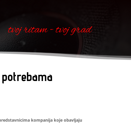
tvoj ritam - tvoj grad
o potrebama
s predstavnicima kompanija koje obavljaju