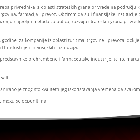
otreba privrednika iz oblasti strateških grana privrede na području
ovina, farmacija i prevoz. Obzirom da su i finansijske institucije b
ženju najboljih metoda za poticaj razvoju strateških grana privred
. godine, za kompanije iz oblasti turizma, trgovine i prevoza, dok je
T industrije i finansijskih institucija.
 predstavnike prehrambene i farmaceutske industrije, te 18. marta
sati.
 a panirano je zbog što kvalitetnijeg iskorištavanja vremena da svako
se mogu se popuniti na
ovom linku
.