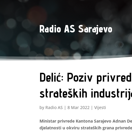
Radio AS Sarajevo
Delić: Poziv privr
strateških industri
by
Radio AS
|
8 Mar 2022
|
Vijesti
Ministar privrede Kantona Sarajevo Adnan Del
djelatnosti u okviru strateških grana privre