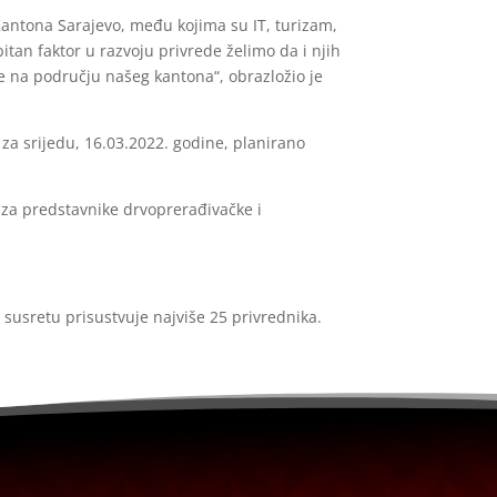
 Kantona Sarajevo, među kojima su IT, turizam,
itan faktor u razvoju privrede želimo da i njih
e na području našeg kantona“, obrazložio je
 za srijedu, 16.03.2022. godine, planirano
 za predstavnike drvoprerađivačke i
m susretu prisustvuje najviše 25 privrednika.