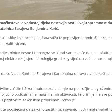
 domaćinstava, a vodostaj rijeka nastavlja rasti. Svoju spremnos
ačelnica Sarajeva Benjamina Karić.
sti i slike koje proteklih dana stižu iz poplavljenih područja Kraji
om Halitovićem.
 prijestolnice Bosne i Hercegovine. Grad Sarajevo će danas uplati
j elektronskoj sjednici kolegija gradskog vijeća, a već na narednoj
 da su Vlada Kantona Sarajevo i Kantonalna uprava civilne zaštit
ivilne zaštite KS kontinuirao prate stanje na područjima ugroženi
gućilo poduzimanje maksimalnih aktivnosti, te primijenile sve potr
u s pozitivnim zakonskim propisima", rekao je.
tite podsjećaju da Zakon o zaštiti i spašavanju ljudi i materijalni