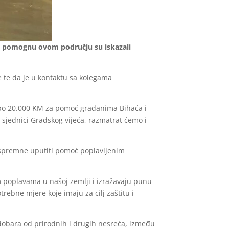
t da pomognu ovom području su iskazali
ne te da je u kontaktu sa kolegama
ti po 20.000 KM za pomoć građanima Bihaća i
 sjednici Gradskog vijeća, razmatrat ćemo i
e spremne uputiti pomoć poplavljenim
m poplavama u našoj zemlji i izražavaju punu
ebne mjere koje imaju za cilj zaštitu i
h dobara od prirodnih i drugih nesreća, između