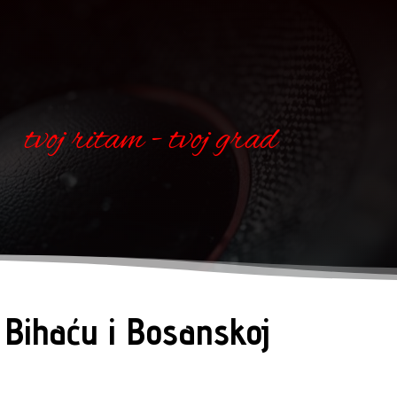
tvoj ritam - tvoj grad
 Bihaću i Bosanskoj