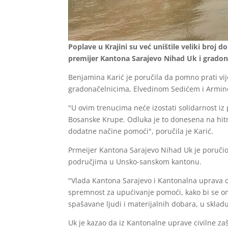
Poplave u Krajini su već uništile veliki broj
premijer Kantona Sarajevo Nihad Uk i gradon
Benjamina Karić je poručila da pomno prati vije
gradonačelnicima, Elvedinom Sedićem i Armin
"U ovim trenucima neće izostati solidarnost iz
Bosanske Krupe. Odluka je to donesena na hitno
dodatne načine pomoći", poručila je Karić.
Prmeijer Kantona Sarajevo Nihad Uk je poručio
područjima u Unsko-sanskom kantonu.
"Vlada Kantona Sarajevo i Kantonalna uprava c
spremnost za upućivanje pomoći, kako bi se omo
spašavane ljudi i materijalnih dobara, u sklad
Uk je kazao da iz Kantonalne uprave civilne zaš