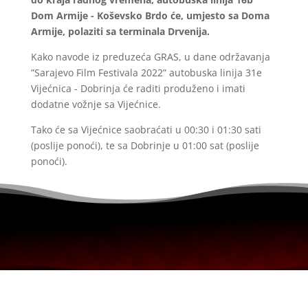
Dom Armije - Koševsko Brdo će, umjesto sa Doma
Armije, polaziti sa terminala Drvenija.
Kako navode iz preduzeća GRAS, u dane održavanja
”Sarajevo Film Festivala 2022” autobuska linija 31e
Vijećnica - Dobrinja će raditi produženo i imati
dodatne vožnje sa Vijećnice.
Tako će sa Vijećnice saobraćati u 00:30 i 01:30 sati
(poslije ponoći), te sa Dobrinje u 01:00 sat (poslije
ponoći).
Portal uređuje redakcijski kolegij i ne egzistira u