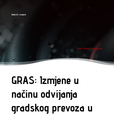
Radio AS Sarajevo
tvoj ritam - tvoj grad
GRAS: Izmjene u
načinu odvijanja
gradskog prevoza u