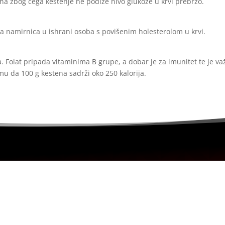
na zbog čega kestenje ne podiže nivo glukoze u krvi prebrzo.
na namirnica u ishrani osoba s povišenim holesterolom u krvi.
. Folat pripada vitaminima B grupe, a dobar je za imunitet te je va
umu da 100 g kestena sadrži oko 250 kalorija.