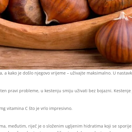
a, a kako je došlo njegovo vrijeme – uživajte maksimalno. U nastavk
luten pravi probleme, u kestenju smiju uživati bez bojazni. Kestenje
mg vitamina C što je vrlo impresivno.
tima, međutim, riječ je o složenim ugljenim hidratima koji se spori