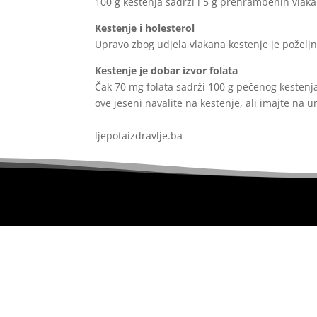
100 g kestenja sadrži i 5 g prehrambenih vlaka
Kestenje i holesterol
Upravo zbog udjela vlakana kestenje je poželj
Kestenje je dobar izvor folata
Čak 70 mg folata sadrži 100 g pečenog kestenja
ove jeseni navalite na kestenje, ali imajte na 
ljepotaizdravlje.ba