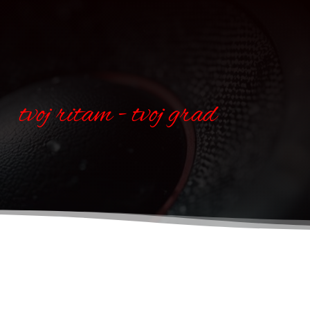
tvoj ritam - tvoj grad