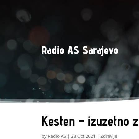
Radio AS Sarajevo
Kesten – izuzetno z
by
Radio AS
|
28 Oct 2021
|
Zdravlje