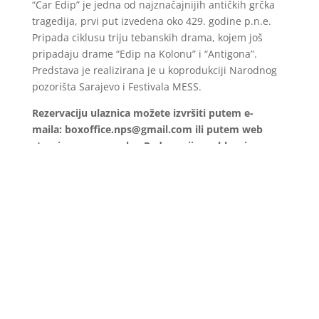
“Car Edip” je jedna od najznačajnijih antičkih grčka
tragedija, prvi put izvedena oko 429. godine p.n.e.
Pripada ciklusu triju tebanskih drama, kojem još
pripadaju drame “Edip na Kolonu” i “Antigona”.
Predstava je realizirana je u koprodukciji Narodnog
pozorišta Sarajevo i Festivala MESS.
Rezervaciju ulaznica možete izvršiti putem e-
maila: boxoffice.nps@gmail.com ili putem web
stranice: www.nps.ba. Radno vrijeme blagajne
svakim radnim danom od 9:00 do 15:00 sati. Na
dan izvođenja predstave u dva termina od 9:00 –
11:30 i 15:30 – 19:30 sati.