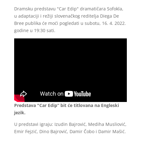
Dramsku predstavu "Car Edip" dramatičara Sofokla,
u adaptaciji i režiji slovenačkog reditelja Diega De
Bree publika će moći pogledati u subotu, 16. 4. 2022.
godine u 19:30 sati.
Predstava "Car Edip“ bit će titlovana na Engleski
jezik.
U predstavi igraju: Izudin Bajrović, Mediha Musliović,
Emir Fejzić, Dino Bajrović, Damir Čobo i Damir Mašić.