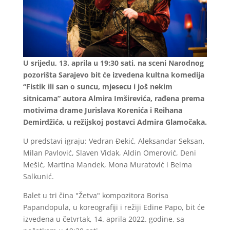
U srijedu, 13. aprila u 19:30 sati, na sceni Narodnog
pozorišta Sarajevo bit će izvedena kultna komedija
“Fistik ili san o suncu, mjesecu i još nekim
sitnicama” autora Almira Imširevića, rađena prema
motivima drame Jurislava Korenića i Reihana
Demirdžića, u režijskoj postavci Admira Glamočaka.
U predstavi igraju: Vedran Đekić, Aleksandar Seksan,
Milan Pavlović, Slaven Vidak, Aldin Omerović, Deni
Mešić, Martina Mandek, Mona Muratović i Belma
Salkunić.
Balet u tri čina "Žetva" kompozitora Borisa
Papandopula, u koreografiji i režiji Edine Papo, bit će
izvedena u četvrtak, 14. aprila 2022. godine, sa