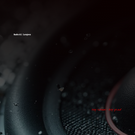
Radio AS Sarajevo
tvoj ritam - tvoj grad