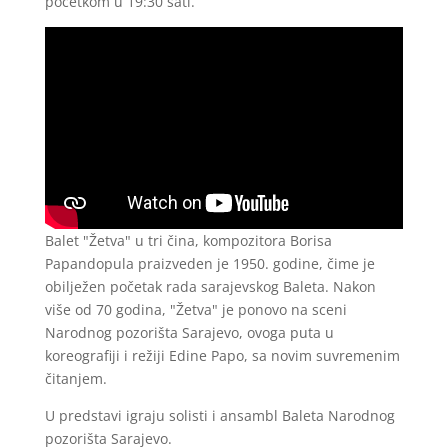
početkom u 19:30 sati.
Balet "Žetva" u tri čina, kompozitora Borisa
Papandopula praizveden je 1950. godine, čime je
obilježen početak rada sarajevskog Baleta. Nakon
više od 70 godina, "Žetva" je ponovo na sceni
Narodnog pozorišta Sarajevo, ovoga puta u
koreografiji i režiji Edine Papo, sa novim suvremenim
čitanjem.
U predstavi igraju solisti i ansambl Baleta Narodnog
pozorišta Sarajevo.