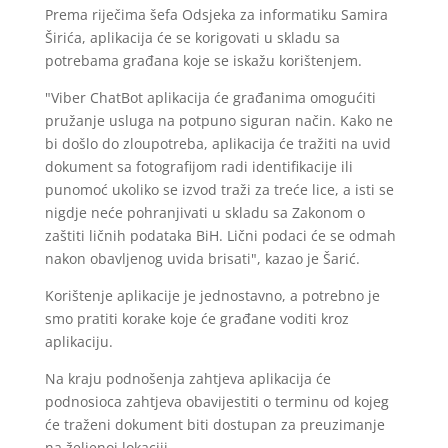
Prema riječima šefa Odsjeka za informatiku Samira
Širića, aplikacija će se korigovati u skladu sa
potrebama građana koje se iskažu korištenjem.
"Viber ChatBot aplikacija će građanima omogućiti
pružanje usluga na potpuno siguran način. Kako ne
bi došlo do zloupotreba, aplikacija će tražiti na uvid
dokument sa fotografijom radi identifikacije ili
punomoć ukoliko se izvod traži za treće lice, a isti se
nigdje neće pohranjivati u skladu sa Zakonom o
zaštiti ličnih podataka BiH. Lični podaci će se odmah
nakon obavljenog uvida brisati", kazao je Šarić.
Korištenje aplikacije je jednostavno, a potrebno je
smo pratiti korake koje će građane voditi kroz
aplikaciju.
Na kraju podnošenja zahtjeva aplikacija će
podnosioca zahtjeva obavijestiti o terminu od kojeg
će traženi dokument biti dostupan za preuzimanje
na željenoj lokaciji.