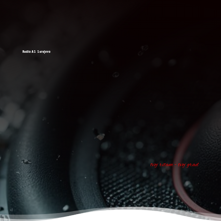
Radio AS Sarajevo
tvoj ritam - tvoj grad