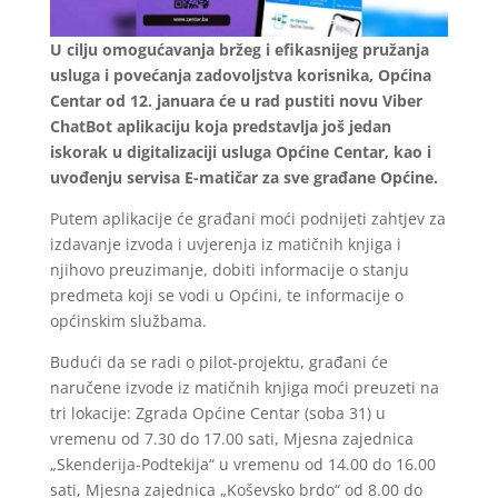
U cilju omogućavanja bržeg i efikasnijeg pružanja
usluga i povećanja zadovoljstva korisnika, Općina
Centar od 12. januara će u rad pustiti novu Viber
ChatBot aplikaciju koja predstavlja još jedan
iskorak u digitalizaciji usluga Općine Centar, kao i
uvođenju servisa E-matičar za sve građane Općine.
Putem aplikacije će građani moći podnijeti zahtjev za
izdavanje izvoda i uvjerenja iz matičnih knjiga i
njihovo preuzimanje, dobiti informacije o stanju
predmeta koji se vodi u Općini, te informacije o
općinskim službama.
Budući da se radi o pilot-projektu, građani će
naručene izvode iz matičnih knjiga moći preuzeti na
tri lokacije: Zgrada Općine Centar (soba 31) u
vremenu od 7.30 do 17.00 sati, Mjesna zajednica
„Skenderija-Podtekija“ u vremenu od 14.00 do 16.00
sati, Mjesna zajednica „Koševsko brdo“ od 8.00 do