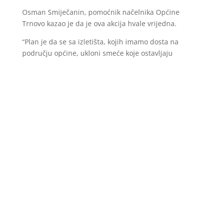
Osman Smiječanin, pomoćnik načelnika Općine
Trnovo kazao je da je ova akcija hvale vrijedna.
“Plan je da se sa izletišta, kojih imamo dosta na
području općine, ukloni smeće koje ostavljaju
izletnici, odnosno neodgovorni građani.
Neodgovornost pojedinih ljudi mi je kao čovjeku
neshvatljiva. Poslije svakog vikenda imamo
nezamislive količine smeća, iako imamo posude za
odlaganje otpada. KJKP Rad svoj posao izvršava
savjesno ali radnici ne mogu sami stići očistiti sve
bez sveobuhvatne akcije”, kazao je Smiječanin.