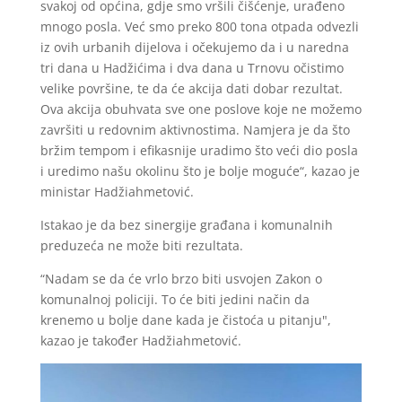
svakoj od općina, gdje smo vršili čišćenje, urađeno
mnogo posla. Već smo preko 800 tona otpada odvezli
iz ovih urbanih dijelova i očekujemo da i u naredna
tri dana u Hadžićima i dva dana u Trnovu očistimo
velike površine, te da će akcija dati dobar rezultat.
Ova akcija obuhvata sve one poslove koje ne možemo
završiti u redovnim aktivnostima. Namjera je da što
bržim tempom i efikasnije uradimo što veći dio posla
i uredimo našu okolinu što je bolje moguće“, kazao je
ministar Hadžiahmetović.
Istakao je da bez sinergije građana i komunalnih
preduzeća ne može biti rezultata.
“Nadam se da će vrlo brzo biti usvojen Zakon o
komunalnoj policiji. To će biti jedini način da
krenemo u bolje dane kada je čistoća u pitanju",
kazao je također Hadžiahmetović.