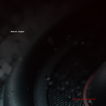
Radio AS Sarajevo
tvoj ritam - tvoj grad