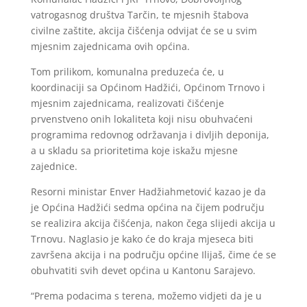
vatrogasnog društva Tarčin, te mjesnih štabova
civilne zaštite, akcija čišćenja odvijat će se u svim
mjesnim zajednicama ovih općina.
Tom prilikom, komunalna preduzeća će, u
koordinaciji sa Općinom Hadžići, Općinom Trnovo i
mjesnim zajednicama, realizovati čišćenje
prvenstveno onih lokaliteta koji nisu obuhvaćeni
programima redovnog održavanja i divljih deponija,
a u skladu sa prioritetima koje iskažu mjesne
zajednice.
Resorni ministar Enver Hadžiahmetović kazao je da
je Općina Hadžići sedma općina na čijem području
se realizira akcija čišćenja, nakon čega slijedi akcija u
Trnovu. Naglasio je kako će do kraja mjeseca biti
završena akcija i na području općine Ilijaš, čime će se
obuhvatiti svih devet općina u Kantonu Sarajevo.
“Prema podacima s terena, možemo vidjeti da je u