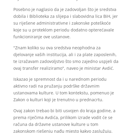
Posebno je naglasio da je zadovoljan što je sredstva
dobila i Biblioteka za slijepa i slabovidna lica BiH, jer
su riješene administrativne i zakonske poteškoće
koje su u proteklom periodu dodatno opterećavale
funkcioniranje ove ustanove.
"Znam koliko su ova sredstva neophodna za
djelovanje vaših institucija, ali i za plate zaposlenih,
te izražavam zadovoljstvo što smo zajedno uspjeli da
ovaj transfer realiziramo", naveo je ministar Avdić.
Iskazao je spremnost da i u narednom periodu
aktivno radi na pružanju podrške državnim
ustanovama kulture. U tom kontekstu, pomenuo je
Zakon o kulturi koji je trenutno u prednacrtu.
Ovaj zakon trebao bi biti usvojen do kraja godine, a
prema riječima Avdića, prilikom izrade vodit će se
računa da državne ustanove kulture u tom
zakonskom rješenju nađu mjesto kakvo zaslužuju.