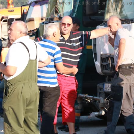
rikupljanje otpada, a također moram kazati da smo pri kraju sa izgra