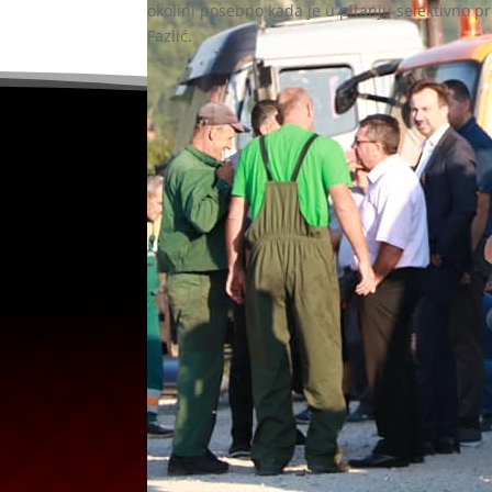
okolini posebno kada je u pitanju selektivno p
Fazlić.