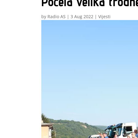
Počela velika trodn
by
Radio AS
|
3 Aug 2022
|
Vijesti