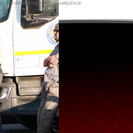
dnjom reciklažnog dvorišta", zaključio je