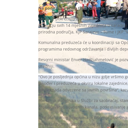
Na području općine Ilijaš jutros je počela velik
Akciju je pokrenulo Ministarstvo komunalne pri
području svih 14 mjesnih zajednica u saradnji 
prirodna područja, KJP Sarajevo – šume i JKP “V
Komunalna preduzeća će u koordinaciji sa Opći
programima redovnog održavanja i divljih depon
Resorni ministar Enver Hadžiahmetović je pozva
uredniji.
"Ovo je posljednja općina u nizu gdje vršimo g
također i preduzeća u okviru lokalne zajednice,
tona otpada odvezene sa javnih površina“, kaz
Pomoćnik načelnika u Službi za saobraćaj, stam
pročišćavanje odvodnih kanala, potkresivanje gra
„Dio planiranog programa je čišćenje površina
ministarstvom realizovati ovaj projekt na prav