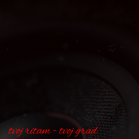
tvoj ritam - tvoj grad