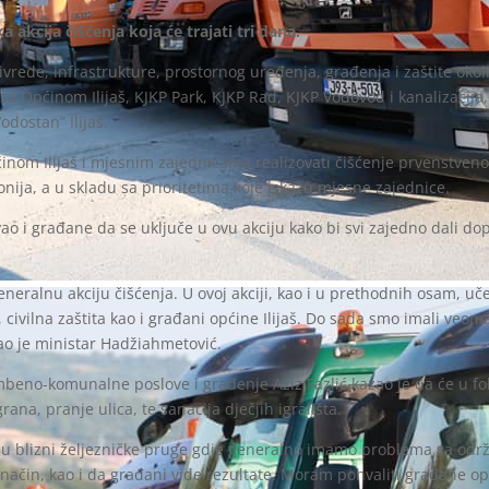
a akcija čišćenja koja će trajati tri dana.
vrede, infrastrukture, prostornog uređenja, građenja i zaštite okol
sa Općinom Ilijaš, KJKP Park, KJKP Rad, KJKP Vodovod i kanalizacija
odostan” Ilijaš.
nom Ilijaš i mjesnim zajednicama realizovati čišćenje prvenstveno 
ija, a u skladu sa prioritetima koje iskažu mjesne zajednice.
o i građane da se uključe u ovu akciju kako bi svi zajedno dali dop
eneralnu akciju čišćenja. U ovoj akciji, kao i u prethodnih osam, 
 civilna zaštita kao i građani općine Ilijaš. Do sada smo imali veoma
ao je ministar Hadžiahmetović.
beno-komunalne poslove i građenje Aziz Fazlić kazao je da će u foku
na, pranje ulica, te sanacija dječjih igrališta.
 u blizni željezničke pruge gdje generalno imamo problema sa odr
i način, kao i da građani vide rezultate. Moram pohvaliti građane o