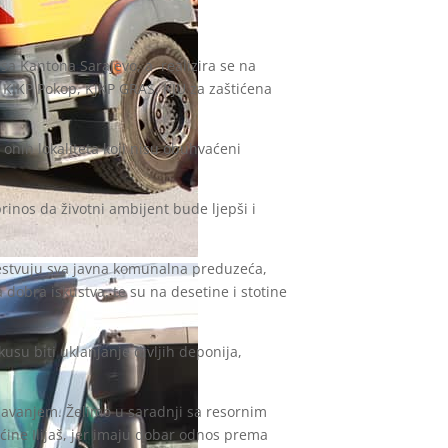
iša Kantona Sarajevo, a realizira se na
, KJKP Pokop, KJKP GRAS, KJU za zaštićena
onih lokaliteta koji nisu obuhvaćeni
rinos da životni ambijent bude ljepši i
učestvuju sva javna komunalna preduzeća,
 dobra iskustva, te su na desetine i stotine
su biti uklanjanje divljih deponija,
žavanjem. Želimo u saradnji sa resornim
pćine Ilijaš, jer imaju dobar odnos prema