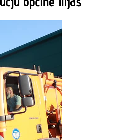
čju općine Ilijaš