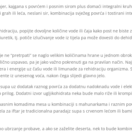
mjer, kajgana s povrćem i posnim sirom plus domaći integralni kruh
i grah ili leća, neslani sir, kombinacija svježeg povrća i tostirani
draciju, popijte dovoljne količine vode ili čaja kako post ne biste 
uretik, tj. potiče izlučivanje vode iz tijela pa može dovesti do deh
, je ne “pretrpati” se naglo velikim količinama hrane u jednom obroku,
ično uspavao, pa je jako važno pokrenuti ga na pravilan način. Naj
ra i energije uz čašu vode ili limunade za rehidraciju organizma.
jente iz unesenog voća, nakon čega slijedi glavno jelo.
 supa uz dodatak raznog povrća za dodatnu nadoknadu vode i elektr
rilog. Dodatni izvor ugljikohidrata neka bude malo riže ili kromp
nemasnim komadima mesa u kombinaciji s mahunarkama i raznim po
ela za iftar je tradicionalna paradajz supa s crvenom lećom ili bam
tno ubrzanje probave, a ako se zaželite deserta, nek to bude kombi