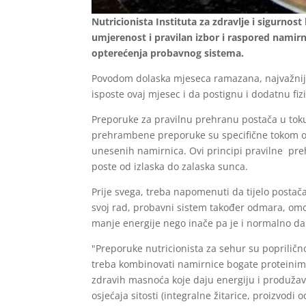
Nutricionista Instituta za zdravlje i sigurno
umjerenost i pravilan izbor i raspored namirni
opterećenja probavnog sistema.
Povodom dolaska mjeseca ramazana, najvažnijeg m
isposte ovaj mjesec i da postignu i dodatnu f
Preporuke za pravilnu prehranu postača u toku
prehrambene preporuke su specifične tokom ovo
unesenih namirnica. Ovi principi pravilne pr
poste od izlaska do zalaska sunca.
Prije svega, treba napomenuti da tijelo postač
svoj rad, probavni sistem također odmara, omog
manje energije nego inače pa je i normalno da
"Preporuke nutricionista za sehur su popriličn
treba kombinovati namirnice bogate proteinima (
zdravih masnoća koje daju energiju i produžava
osjećaja sitosti (integralne žitarice, proizvodi 