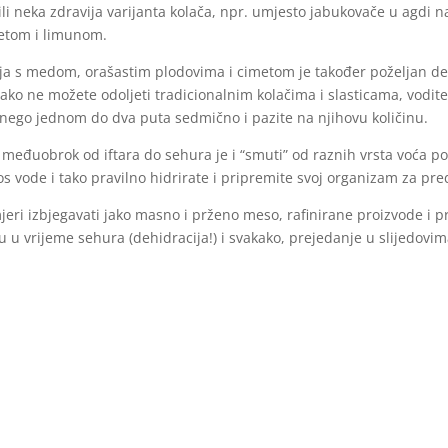
li neka zdravija varijanta kolača, npr. umjesto jabukovače u agdi n
metom i limunom.
tlija s medom, orašastim plodovima i cimetom je također poželjan de
a ako ne možete odoljeti tradicionalnim kolačima i slasticama, vodite
 nego jednom do dva puta sedmično i pazite na njihovu količinu.
n međuobrok od iftara do sehura je i “smuti” od raznih vrsta voća po 
s vode i tako pravilno hidrirate i pripremite svoj organizam za pre
eri izbjegavati jako masno i prženo meso, rafinirane proizvode i p
u vrijeme sehura (dehidracija!) i svakako, prejedanje u slijedovima 
ako postite, osjećat ćete se vitalno i bićete puni energije, a Va
aopšteno je iz Instituta za zdravlje i sigurnost hrane Zenica.