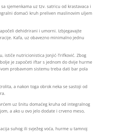
 sa sjemenkama uz tzv. satricu od krastavaca i
 integralni domaći kruh preliven maslinovim uljem
započeli dehidrirani i umorni. Izbjegavajte
idracije. Kafa, uz obavezno minimalno jednu
 ističe nutricionistica Jonjić-Trifković. Zbog
bolje je započeti iftar s jednom do dvije hurme
 Svom probavnom sistemu treba dati bar pola
olita, a nakon toga obrok neka se sastoji od
ira.
vrćem uz šnitu domaćeg kruha od integralnog
ijom, a ako u ovo jelo dodate i crveno meso,
nacija suhog ili svježeg voća, hurme u tamnoj