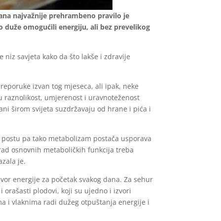
zana najvažnije prehrambeno pravilo je
o duže omogućili energiju, ali bez prevelikog
niz savjeta kako da što lakše i zdravije
eporuke izvan tog mjeseca, ali ipak, neke
 raznolikost, umjerenost i uravnoteženost
 širom svijeta suzdržavaju od hrane i pića i
tj. postu pa tako metabolizam postača usporava
 rad osnovnih metaboličkih funkcija treba
azala je.
izvor energije za početak svakog dana. Za sehur
orašasti plodovi, koji su ujedno i izvori
a i vlaknima radi dužeg otpuštanja energije i