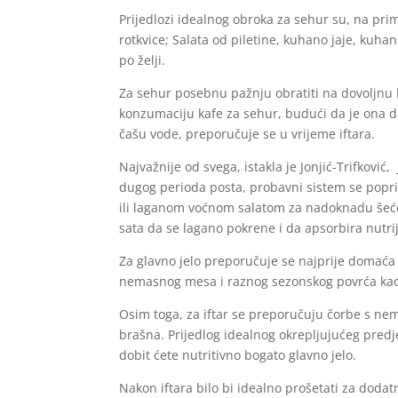
Prijedlozi idealnog obroka za sehur su, na pri
rotkvice; Salata od piletine, kuhano jaje, kuhan
po želji.
Za sehur posebnu pažnju obratiti na dovoljnu hi
konzumaciju kafe za sehur, budući da je ona di
čašu vode, preporučuje se u vrijeme iftara.
Najvažnije od svega, istakla je Jonjić-Trifković
dugog perioda posta, probavni sistem se popril
ili laganom voćnom salatom za nadoknadu šeće
sata da se lagano pokrene i da apsorbira nutri
Za glavno jelo preporučuje se najprije domaća
nemasnog mesa i raznog sezonskog povrća kao p
Osim toga, za iftar se preporučuju čorbe s 
brašna. Prijedlog idealnog okrepljujućeg predj
dobit ćete nutritivno bogato glavno jelo.
Nakon iftara bilo bi idealno prošetati za doda