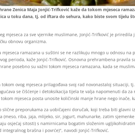
st hrane Zenica Maja Jonjić-Trifković kaže da tokom mjeseca rama
ca u toku dana, tj. od iftara do sehura, kako biste svom tijelu št
jeseca za sve vjernike muslimane, Jonjić-Trifković je priredila je 
izičku obnovu organizma.
 mjeseca ramazana u suštini se ne razlikuju mnogo u odnosu na pr
g perioda, kaže Jonjić-Trifković. Osnovna prehrambena pravila su
ehrane posebno su važni tokom mjeseca ramazana, kada se muslimani
a tokom ovog mjeseca prilagođava svoj rad novonastaloj situaciji, 
ućava se čišćenje i detoksikacija tijela te valja napomenuti da za
 tokom mjeseca posta unosite količinski manje hrane nego inače, k
o slične preporukama za uobičajeni doručak, koji treba biti glavni 
meso, riba, jaja, mlijeko, sir, jogurt, mahunarke, zatim sjemenke i 
ju osjećaj sitosti) s namirnicama bogatim složenim ugljikohidratim
od integralnog brašna i povrće)", navodi Jonjić-Trifković.