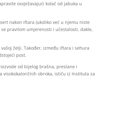
apravite osvježavajući kolač od jabuka u
sert nakon iftara (ukoliko već u njemu niste
 se pravilom umjerenosti i učestalosti, dakle,
vašoj želji. Također, između iftara i sehura
dstojeći post.
roizvode od bijelog brašna, preslane i
visokokaloričnih obroka, ističu iz Instituta za
š organizam će vam biti zahvalan na priuštenom