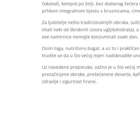
čokoladi, kompot po želji, bez dodanog šećera i
prhkom integralnom tijestu s brusnicama, ci
Za ljubitelje nešto tradicionalnijih obroka, su
imali neki od škrobnih izvora ugljikohidrata), 
ove namirnice nemojte konzumirati svaki dan,
Osim toga, nutritivno bogat, a uz to i praktiča
trudite se da u što većoj mjeri nadoknadite uno
Uz navedene preporuke, važno je u što većoj mj
prezačinjene obroke, prešećerene deserte, kafu 
zdravlje i sigurnost hrane.
Uz pravilnu prehranu tokom mjeseca ramazana, i
“proljetnom čišćenju” od nakupljenih toksina, s